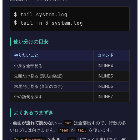
$ tail system.log

使い分けの目安
やりたいこと
コマンド
中身を全部見る
INLINE4
先頭だけ見る (形式の確認)
INLINE5
末尾だけ見る (直近のログ)
INLINE6
中の語句を探す
INLINE7
よくあるつまずき
-
画面が流れて読めない
—
cat
は全部出すので、行数の多
いログには向きません。
head
か
tail
を使います。
-
Is a directory
と出る
—
cat
はファイル専用です。デ