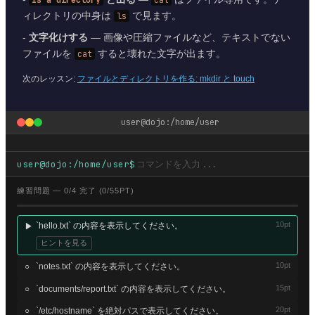
ィレクトリの中身は
ls
で見ます。
-
文字化けする
— 画像や圧縮ファイルなど、テキストでない
ファイルを
cat
すると壊れた文字が出ます。
次のレッスン:
ファイルとディレクトリを作る: mkdir と touch
user
@dojo:
/home/user
user
@dojo:
/home/user
$
練習問題 —
0
/
4
完了 (
0
/
55
PT)
10
pt
`hello.txt` の内容を表示してください。
▶
ヒントを見る
10
pt
○
`notes.txt` の内容を表示してください。
15
pt
○
`documents/report.txt` の内容を表示してください。
20
pt
○
`/etc/hostname` を絶対パスで表示してください。