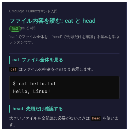
CmdDojo
/
Linuxコマンド入門
ファイル内容を読む: cat と head
約
6
分
4
問
初級
`cat` でファイル全体を、`head` で先頭だけを確認する基本を学ぶ
レッスンです。
cat: ファイル全体を見る
cat
はファイルの中身をそのまま表示します。
$ cat hello.txt

head: 先頭だけ確認する
大きいファイルを全部読む必要がないときは
head
を使いま
す。