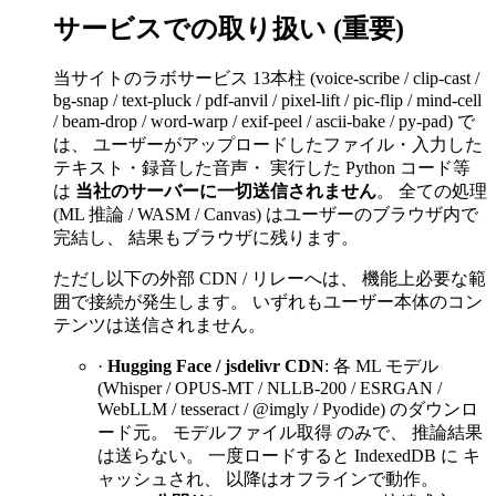
サービスでの取り扱い (重要)
当サイトのラボサービス 13本柱 (voice-scribe / clip-cast /
bg-snap / text-pluck / pdf-anvil / pixel-lift / pic-flip / mind-cell
/ beam-drop / word-warp / exif-peel / ascii-bake / py-pad) で
は、 ユーザーがアップロードしたファイル・入力した
テキスト・録音した音声・ 実行した Python コード等
は
当社のサーバーに一切送信されません
。 全ての処理
(ML 推論 / WASM / Canvas) はユーザーのブラウザ内で
完結し、 結果もブラウザに残ります。
ただし以下の外部 CDN / リレーへは、 機能上必要な範
囲で接続が発生します。 いずれもユーザー本体のコン
テンツは送信されません。
·
Hugging Face / jsdelivr CDN
: 各 ML モデル
(Whisper / OPUS-MT / NLLB-200 / ESRGAN /
WebLLM / tesseract / @imgly / Pyodide) のダウンロ
ード元。 モデルファイル取得 のみで、 推論結果
は送らない。 一度ロードすると IndexedDB に キ
ャッシュされ、 以降はオフラインで動作。