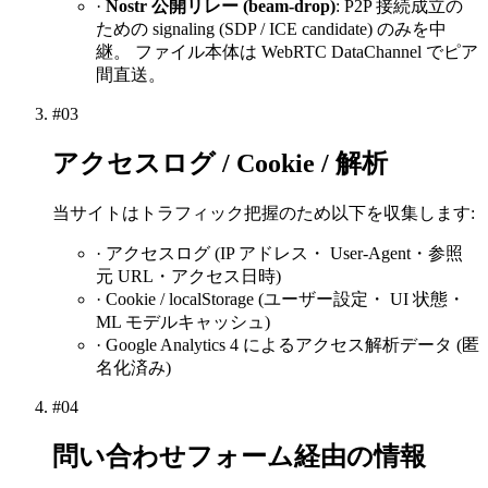
·
Nostr 公開リレー (beam-drop)
: P2P 接続成立の
ための signaling (SDP / ICE candidate) のみを中
継。 ファイル本体は WebRTC DataChannel でピア
間直送。
#
03
アクセスログ / Cookie / 解析
当サイトはトラフィック把握のため以下を収集します:
· アクセスログ (IP アドレス・ User-Agent・参照
元 URL・アクセス日時)
· Cookie / localStorage (ユーザー設定・ UI 状態・
ML モデルキャッシュ)
· Google Analytics 4 によるアクセス解析データ (匿
名化済み)
#
04
問い合わせフォーム経由の情報