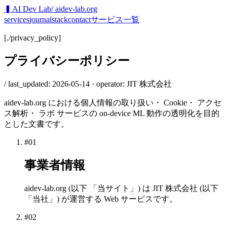
▍
AI Dev Lab
/ aidev-lab.org
services
journal
stack
contact
サービス一覧
[
./privacy_policy
]
プライバシーポリシー
/ last_updated: 2026-05-14 · operator: JIT 株式会社
aidev-lab.org における個人情報の取り扱い・ Cookie・ アクセ
ス解析・ ラボ サービスの on-device ML 動作の透明化を目的
とした文書です。
#
01
事業者情報
aidev-lab.org (以下 「当サイト」) は JIT 株式会社 (以下
「当社」) が運営する Web サービスです。
#
02