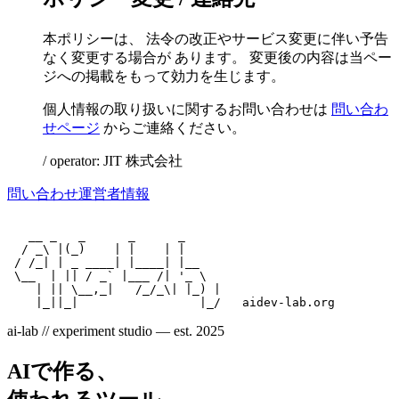
本ポリシーは、 法令の改正やサービス変更に伴い予告
なく変更する場合が あります。 変更後の内容は当ペー
ジへの掲載をもって効力を生じます。
個人情報の取り扱いに関するお問い合わせは
問い合わ
せページ
からご連絡ください。
/ operator: JIT 株式会社
問い合わせ
運営者情報
   __ _   _      _      _

  / _\ |(_)    | |    | |

 / /_| | _ ____| |____| |__

 \__  | || / _` |___ /| '_ \

    | || \__,_|   /_/_\| |_) |

ai-lab // experiment studio — est. 2025
AIで作る、