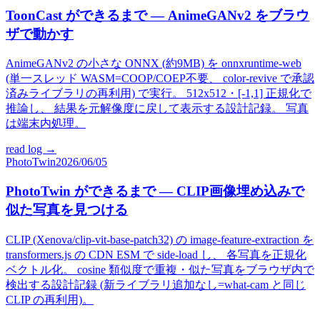
ToonCast ができるまで — AnimeGANv2 をブラウ
ザで動かす
AnimeGANv2 の小さな ONNX (約9MB) を onnxruntime-web
(単一スレッド WASM=COOP/COEP不要、 color-revive で承認
済みライブラリの再利用) で実行。 512x512・[-1,1] 正規化で
推論し、 結果を元解像度に戻して表示する設計記録。 写真
は端末内処理。
read log →
PhotoTwin
2026/06/05
PhotoTwin ができるまで — CLIP画像埋め込みで
似た写真を見つける
CLIP (Xenova/clip-vit-base-patch32) の image-feature-extraction を
transformers.js の CDN ESM で side-load し、 各写真を正規化
ベクトル化。 cosine 類似度で重複・似た写真をブラウザ内で
検出する設計記録 (新ライブラリ追加なし=what-cam と同じ
CLIP の再利用)。