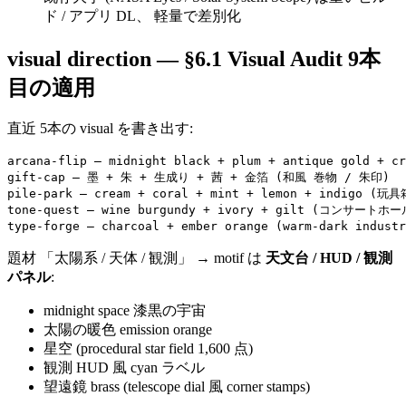
ド / アプリ DL、 軽量で差別化
visual direction — §6.1 Visual Audit 9本
目の適用
直近 5本の visual を書き出す:
arcana-flip — midnight black + plum + antique gold + 
gift-cap — 墨 + 朱 + 生成り + 茜 + 金箔 (和風 巻物 / 朱印)

pile-park — cream + coral + mint + lemon + indigo (玩具箱
tone-quest — wine burgundy + ivory + gilt (コンサートホール
題材 「太陽系 / 天体 / 観測」 → motif は
天文台 / HUD / 観測
パネル
:
midnight space 漆黒の宇宙
太陽の暖色 emission orange
星空 (procedural star field 1,600 点)
観測 HUD 風 cyan ラベル
望遠鏡 brass (telescope dial 風 corner stamps)