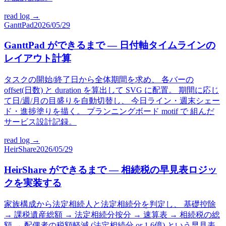
read log →
GanttPad
2026/05/29
GanttPad ができるまで — 日付軸タイムラインの
レイアウト計算
タスクの開始/終了日から全体期間を求め、 各バーの
offset(日数) と duration を算出して SVG に配置。 期間に応じ
て日/週/月の目盛りを自動切替し、 今日ライン・週末シェー
ド・進捗塗りを描く。 プランニングボード motif で 組んだ
サービス設計記録。
read log →
HeirShare
2026/05/29
HeirShare ができるまで — 相続税の早見表ロジッ
クを実装する
家族構成から法定相続人と法定相続分を判定し、 基礎控除
→ 課税遺産総額 → 法定相続分按分 → 速算表 → 相続税の総
額 → 配偶者の税額軽減 (法定相続分 or 1.6億) という早見表