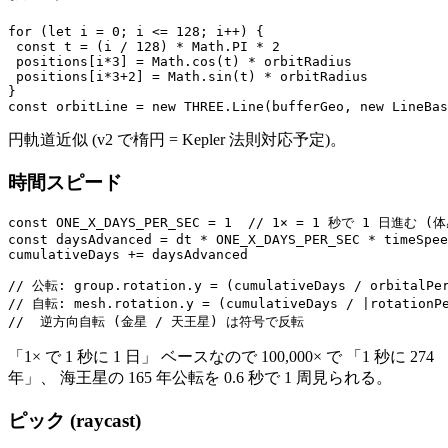
for (let i = 0; i <= 128; i++) {

 const t = (i / 128) * Math.PI * 2

 positions[i*3] = Math.cos(t) * orbitRadius

 positions[i*3+2] = Math.sin(t) * orbitRadius

}

円軌道近似 (v2 で楕円 = Kepler 法則対応予定)。
時間スピード
const ONE_X_DAYS_PER_SEC = 1  // 1× = 1 秒で 1 日進む (
const daysAdvanced = dt * ONE_X_DAYS_PER_SEC * timeSpee
cumulativeDays += daysAdvanced

// 公転: group.rotation.y = (cumulativeDays / orbitalPer
// 自転: mesh.rotation.y = (cumulativeDays / |rotationPe
「1× で 1 秒に 1 日」 ベースなので 100,000× で 「1 秒に 274
年」、 海王星の 165 年公転を 0.6 秒で 1 周見られる。
ピック (raycast)