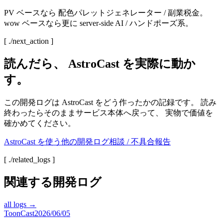
PV ベースなら 配色パレットジェネレーター / 副業税金。
wow ベースなら更に server-side AI / ハンドポーズ系。
[ ./next_action ]
読んだら、
AstroCast
を実際に動か
す。
この開発ログは
AstroCast
をどう作ったかの記録です。 読み
終わったらそのままサービス本体へ戻って、 実物で価値を
確かめてください。
AstroCast
を使う
他の開発ログ
相談 / 不具合報告
[ ./related_logs ]
関連する開発ログ
all logs →
ToonCast
2026/06/05