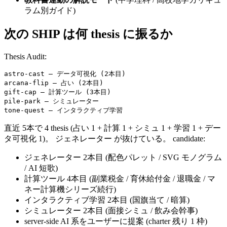
ラム別ガイド)
次の SHIP は何 thesis に振るか
Thesis Audit:
astro-cast — データ可視化 (2本目)

arcana-flip — 占い (2本目)

gift-cap — 計算ツール (3本目)

pile-park — シミュレーター

直近 5本で 4 thesis (占い 1 + 計算 1 + シミュ 1 + 学習 1 + デー
タ可視化 1)。 ジェネレーター が抜けている。 candidate:
ジェネレーター 2本目 (配色パレット / SVG モノグラム
/ AI 短歌)
計算ツール 4本目 (副業税金 / 育休給付金 / 退職金 / マ
ネー計算機シリーズ続行)
インタラクティブ学習 2本目 (国旗当て / 暗算)
シミュレーター 2本目 (面接シミュ / 飲み会幹事)
server-side AI 系をユーザーに提案 (charter 残り 1 枠)