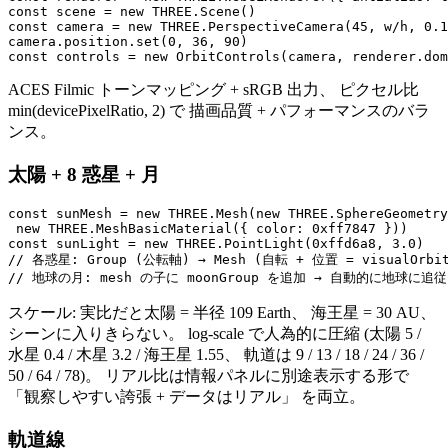
const scene = new THREE.Scene()

const camera = new THREE.PerspectiveCamera(45, w/h, 0.1
camera.position.set(0, 36, 90)

ACES Filmic トーンマッピング + sRGB 出力、 ピクセル比
min(devicePixelRatio, 2) で 描画品質 + パフォーマンスのバラ
ンス。
太陽 + 8 惑星 + 月
const sunMesh = new THREE.Mesh(new THREE.SphereGeometry
 new THREE.MeshBasicMaterial({ color: 0xff7847 }))

const sunLight = new THREE.PointLight(0xffd6a8, 3.0)

// 各惑星: Group (公転軸) → Mesh (自転 + 位置 = visualOrbit
スケール: 実比だと太陽 = 半径 109 Earth、 海王星 = 30 AU、
シーンに入りきらない。 log-scale で人為的に圧縮 (太陽 5 /
水星 0.4 / 木星 3.2 / 海王星 1.55、 軌道は 9 / 13 / 18 / 24 / 36 /
50 / 64 / 78)。 リアル比は情報パネルに別途表示する形で
「観察しやすい誇張 + データはリアル」 を両立。
軌道線