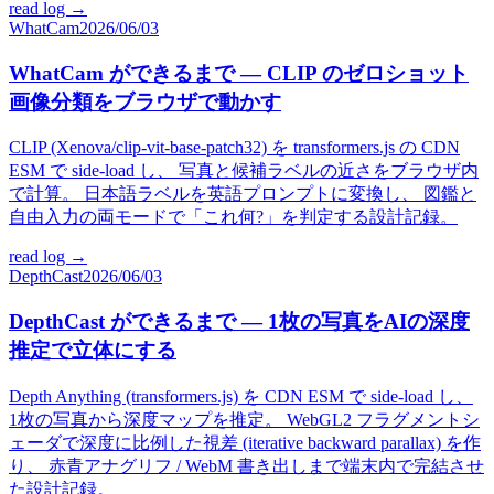
read log →
WhatCam
2026/06/03
WhatCam ができるまで — CLIP のゼロショット
画像分類をブラウザで動かす
CLIP (Xenova/clip-vit-base-patch32) を transformers.js の CDN
ESM で side-load し、 写真と候補ラベルの近さをブラウザ内
で計算。 日本語ラベルを英語プロンプトに変換し、 図鑑と
自由入力の両モードで「これ何?」を判定する設計記録。
read log →
DepthCast
2026/06/03
DepthCast ができるまで — 1枚の写真をAIの深度
推定で立体にする
Depth Anything (transformers.js) を CDN ESM で side-load し、
1枚の写真から深度マップを推定。 WebGL2 フラグメントシ
ェーダで深度に比例した視差 (iterative backward parallax) を作
り、 赤青アナグリフ / WebM 書き出しまで端末内で完結させ
た設計記録。