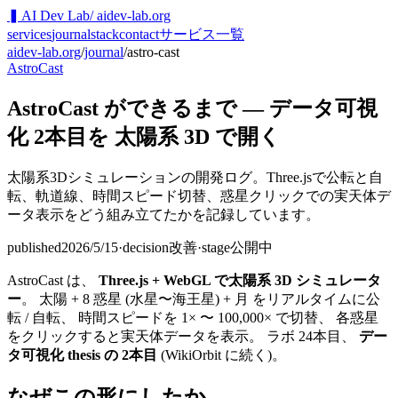
▍
AI Dev Lab
/ aidev-lab.org
services
journal
stack
contact
サービス一覧
aidev-lab.org
/
journal
/
astro-cast
AstroCast
AstroCast ができるまで — データ可視
化 2本目を 太陽系 3D で開く
太陽系3Dシミュレーションの開発ログ。Three.jsで公転と自
転、軌道線、時間スピード切替、惑星クリックでの実天体デ
ータ表示をどう組み立てたかを記録しています。
published
2026/5/15
·
decision
改善
·
stage
公開中
AstroCast は、
Three.js + WebGL で太陽系 3D シミュレータ
ー
。 太陽 + 8 惑星 (水星〜海王星) + 月 をリアルタイムに公
転 / 自転、 時間スピードを 1× 〜 100,000× で切替、 各惑星
をクリックすると実天体データを表示。 ラボ 24本目、
デー
タ可視化 thesis の 2本目
(WikiOrbit に続く)。
なぜこの形にしたか