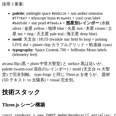
採用 3 要素:
palette
: midnight space
+ sun amber emission
#000216
+ telescope brass
+ cool cyan label
#ff7847
#c9a445
+ star pearl
+
惑星別レインボー
(水銀
#6dd5d8
#f0e6c4
silver / 金星 yellow / 地球 blue / 火星 rust / 木星 cream / 土
星 tan + ring / 天王星 pale teal / 海王星 deep blue)
motif
: 天文台 / HUD (twinkle star field 6s loop + pulsing
LIVE dot + planet chip カラフルグリッド + 軌道線 cyan)
typography
: Space Grotesk 700 + JetBrains Mono labels
(telemetry feel)
arcana-flip (黒 + plum 中世大聖堂) と surface 黒は近いが、
palette (warm-cool 混在のレインボー) + motif (天文台 vs 大聖
堂) で完全別軸。 type-forge と同じ Three.js を使うが、 題材
(3D テキスト vs 太陽系) + visual 完全別。
技術スタック
Three.js シーン構築
const renderer = new THREE.WebGLRenderer({ antialias: t