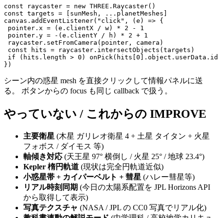
const raycaster = new THREE.Raycaster()

const targets = [sunMesh, ...planetMeshes]

canvas.addEventListener("click", (e) => {

 pointer.x = (e.clientX / w) * 2 - 1

 pointer.y = -(e.clientY / h) * 2 + 1

 raycaster.setFromCamera(pointer, camera)

 const hits = raycaster.intersectObjects(targets)

 if (hits.length > 0) onPick(hits[0].object.userData.id
シーン内の惑星 mesh を直接クリックして情報パネルに送
る。 ボタンからの focus も同じ callback で扱う。
やっていない / これからの IMPROVE
主要衛星
(木星 ガリレオ衛星 4 + 土星 タイタン + 火星
フォボス / ダイモス 等)
軸傾き対応
(天王星 97° 横倒し / 火星 25° / 地球 23.4°)
Kepler 楕円軌道
(現状は完全円軌道近似)
小惑星帯 + カイパーベルト + 彗星
(ハレー彗星等)
リアル時刻同期
(今日の太陽系配置を JPL Horizons API
から取得して表示)
写真テクスチャ
(NASA / JPL の CC0 写真でリアル化)
教科書連動の解説モード
(中学理科 / 高校地学カリキュ