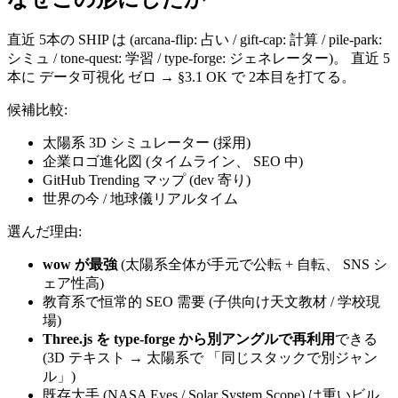
直近 5本の SHIP は (arcana-flip: 占い / gift-cap: 計算 / pile-park:
シミュ / tone-quest: 学習 / type-forge: ジェネレーター)。 直近 5
本に データ可視化 ゼロ → §3.1 OK で 2本目を打てる。
候補比較:
太陽系 3D シミュレーター (採用)
企業ロゴ進化図 (タイムライン、 SEO 中)
GitHub Trending マップ (dev 寄り)
世界の今 / 地球儀リアルタイム
選んだ理由:
wow が最強
(太陽系全体が手元で公転 + 自転、 SNS シ
ェア性高)
教育系で恒常的 SEO 需要 (子供向け天文教材 / 学校現
場)
Three.js を type-forge から別アングルで再利用
できる
(3D テキスト → 太陽系で 「同じスタックで別ジャン
ル」)
既存大手 (NASA Eyes / Solar System Scope) は重いビル