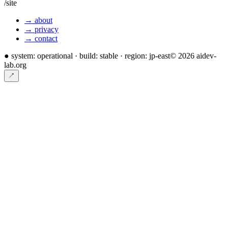
/site
→ about
→ privacy
→ contact
●
system: operational · build: stable · region: jp-east
©
2026
aidev-
lab.org
↗