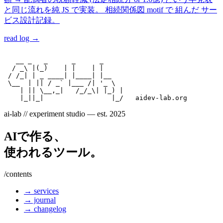
と同じ流れを純 JS で実装。 相続関係図 motif で 組んだ サー
ビス設計記録。
read log →
   __ _   _      _      _

  / _\ |(_)    | |    | |

 / /_| | _ ____| |____| |__

 \__  | || / _` |___ /| '_ \

    | || \__,_|   /_/_\| |_) |

ai-lab // experiment studio — est. 2025
AIで作る、
使われるツール。
/contents
→ services
→ journal
→ changelog