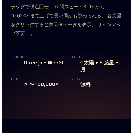
ラッグで視点回転、 時間スピードを 1× から
100,000× まで上げて長い周期も眺められる。 各惑星
をクリックすると実天体データを表示。 サインアッ
プ不要、 。
ENGINE
BODIES
Three.js + WebGL
1 太陽 + 8 惑星 +
月
TIME
PRIVACY
1× 〜 100,000×
無料