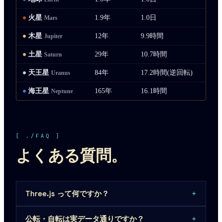
●
火星
1.9年
1.0日
-6
Mars
●
木星
12年
9.9時間
-1
Jupiter
●
土星
29年
10.7時間
-1
Saturn
●
天王星
84年
17.2時間(逆回転)
-1
Uranus
●
海王星
165年
16.1時間
-2
Neptune
[ ./FAQ ]
よくある質問。
+
Three.js って何ですか？
+
公転・自転は実データ通りですか？