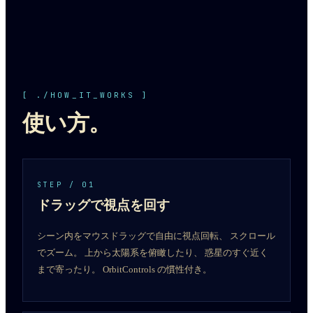
[ ./HOW_IT_WORKS ]
使い方。
STEP /
01
ドラッグで視点を回す
シーン内をマウスドラッグで自由に視点回転、 スクロール
でズーム。 上から太陽系を俯瞰したり、 惑星のすぐ近く
まで寄ったり。 OrbitControls の慣性付き。