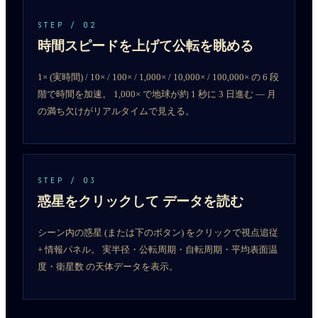
STEP /
02
時間スピードを上げて公転を眺める
1× (実時間) / 10× / 100× / 1,000× / 10,000× / 100,000× の 6 段
階で時間を加速。 1,000× で地球が約 1 秒に 3 日進む — 月
の満ち欠けがリアルタイムで見える。
STEP /
03
惑星をクリックして データを読む
シーン内の惑星 (または下のボタン) をクリックで視点追従
+ 情報パネル。 実半径・公転周期・自転周期・平均表面温
度・衛星数 の天体データを表示。