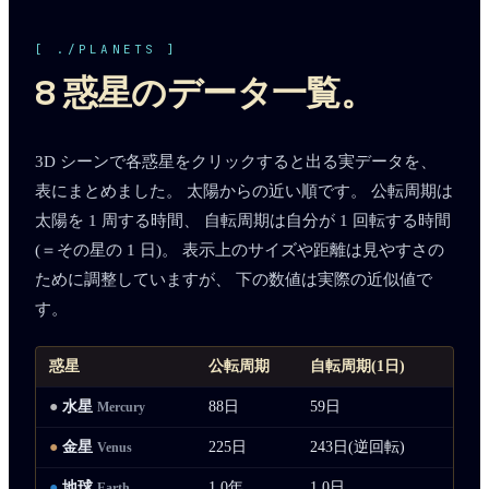
[ ./PLANETS ]
8 惑星のデータ一覧。
3D シーンで各惑星をクリックすると出る実データを、
表にまとめました。 太陽からの近い順です。 公転周期は
太陽を 1 周する時間、 自転周期は自分が 1 回転する時間
(＝その星の 1 日)。 表示上のサイズや距離は見やすさの
ために調整していますが、 下の数値は実際の近似値で
す。
惑星
公転周期
自転周期(1日)
平
●
水星
88日
59日
16
Mercury
●
金星
225日
243日(逆回転)
46
Venus
●
地球
1.0年
1.0日
15
Earth