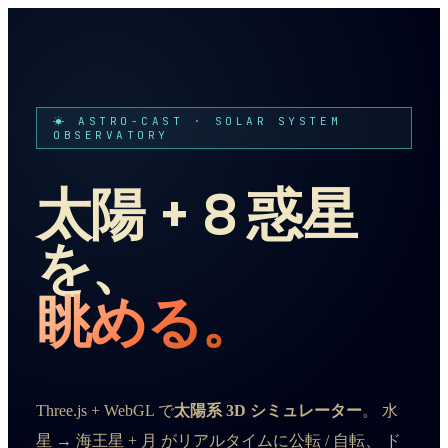
☀ ASTRO-CAST · SOLAR SYSTEM
OBSERVATORY
太陽 + 8 惑星
を、
眺める。
Three.js + WebGL で
太陽系 3D シミュレーター
。 水
星 → 海王星 + 月 がリアルタイムに公転 / 自転、 ド