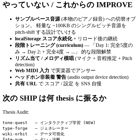
やっていない / これからの IMPROVE
サンプルベース音源
(本物のピアノ録音) への切替オプ
ション。 軽量な ~100KB のシングルピッチ音源を
pitch-shift する設計でいける
localStorage スコア永続化
+ リロード後の継続
段階トレーニング (curriculum)
— 「Day 1: 完全5度の
み → Day 2: + 完全4度 → ...」 的な段階解禁
リズム当て / メロディ模唱
(マイク + 音程推定 + Pitch
detection)
Web MIDI 入力
で実楽器でアンサー
ヘッドホン非装着 警告
(audio output device detection)
共有 URL
で スコア / 設定 を SNS 自慢
次の SHIP は何 thesis に振るか
Thesis Audit:
tone-quest   — インタラクティブ学習 (NEW)

type-forge   — ジェネレーター

wiki-orbit   — データ可視化

fate-num     — 占い・診断
