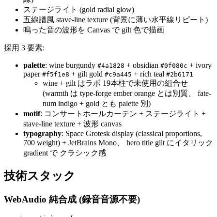
ステージライト (gold radial glow)
五線譜風 stave-line texture (背景に薄い水平線リピート)
鳴った音の波形を Canvas で gilt 色で描画
採用 3 要素:
palette
: wine burgundy
+ obsidian
+ ivory
#4a1828
#0f080c
paper
+ gilt gold
+ rich teal
#f5f1e8
#c9a445
#2b6171
wine + gilt はラボ 19本柱で未使用の組合せ
(warmth は type-forge ember orange とは別質、 fate-
num indigo + gold とも palette 別)
motif
: コンサートホールカーテン + ステージライト +
stave-line texture + 波形 canvas
typography
: Space Grotesk display (classical proportions,
700 weight) + JetBrains Mono、 hero title gilt にイタリック
gradient で クラシック感
技術スタック
WebAudio 純合成 (録音音源不要)