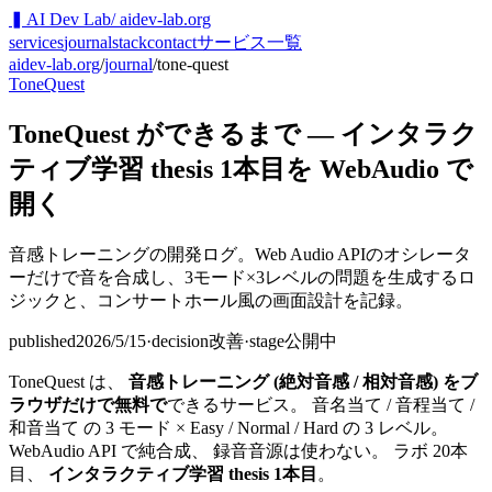
▍
AI Dev Lab
/ aidev-lab.org
services
journal
stack
contact
サービス一覧
aidev-lab.org
/
journal
/
tone-quest
ToneQuest
ToneQuest ができるまで — インタラク
ティブ学習 thesis 1本目を WebAudio で
開く
音感トレーニングの開発ログ。Web Audio APIのオシレータ
ーだけで音を合成し、3モード×3レベルの問題を生成するロ
ジックと、コンサートホール風の画面設計を記録。
published
2026/5/15
·
decision
改善
·
stage
公開中
ToneQuest は、
音感トレーニング (絶対音感 / 相対音感) をブ
ラウザだけで無料で
できるサービス。 音名当て / 音程当て /
和音当て の 3 モード × Easy / Normal / Hard の 3 レベル。
WebAudio API で純合成、 録音音源は使わない。 ラボ 20本
目、
インタラクティブ学習 thesis 1本目
。