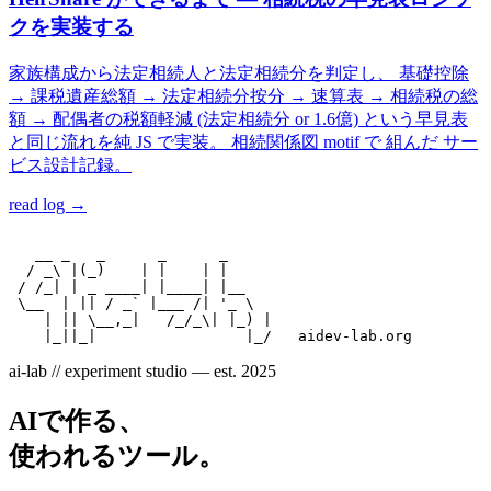
クを実装する
家族構成から法定相続人と法定相続分を判定し、 基礎控除
→ 課税遺産総額 → 法定相続分按分 → 速算表 → 相続税の総
額 → 配偶者の税額軽減 (法定相続分 or 1.6億) という早見表
と同じ流れを純 JS で実装。 相続関係図 motif で 組んだ サー
ビス設計記録。
read log →
   __ _   _      _      _

  / _\ |(_)    | |    | |

 / /_| | _ ____| |____| |__

 \__  | || / _` |___ /| '_ \

    | || \__,_|   /_/_\| |_) |

ai-lab // experiment studio — est. 2025
AIで作る、
使われるツール。