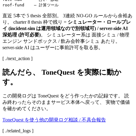
直近 5本で 5 thesis 全部別。 3連続 NO-GO ルールから余裕あ
り。 charter 8 thesis 枠で残り =
シミュレーター・ロールプレ
イ (incident-sim は運用領域なので別領域可) / server-side AI
深処理 (許可必要)
。 シミュレーター系は 面接シミュ / 物理
エンジン サンドボックス / 飲み会幹事シミュ あたり。
server-side AI はユーザーに事前許可を取る形。
[ ./next_action ]
読んだら、
ToneQuest
を実際に動か
す。
この開発ログは
ToneQuest
をどう作ったかの記録です。 読
み終わったらそのままサービス本体へ戻って、 実物で価値
を確かめてください。
ToneQuest
を使う
他の開発ログ
相談 / 不具合報告
[ ./related_logs ]