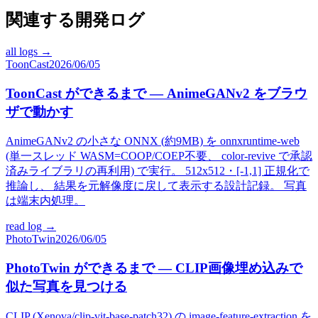
関連する開発ログ
all logs →
ToonCast
2026/06/05
ToonCast ができるまで — AnimeGANv2 をブラウ
ザで動かす
AnimeGANv2 の小さな ONNX (約9MB) を onnxruntime-web
(単一スレッド WASM=COOP/COEP不要、 color-revive で承認
済みライブラリの再利用) で実行。 512x512・[-1,1] 正規化で
推論し、 結果を元解像度に戻して表示する設計記録。 写真
は端末内処理。
read log →
PhotoTwin
2026/06/05
PhotoTwin ができるまで — CLIP画像埋め込みで
似た写真を見つける
CLIP (Xenova/clip-vit-base-patch32) の image-feature-extraction を