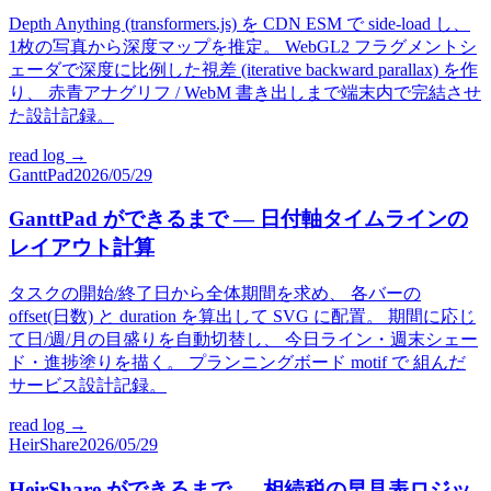
Depth Anything (transformers.js) を CDN ESM で side-load し、
1枚の写真から深度マップを推定。 WebGL2 フラグメントシ
ェーダで深度に比例した視差 (iterative backward parallax) を作
り、 赤青アナグリフ / WebM 書き出しまで端末内で完結させ
た設計記録。
read log →
GanttPad
2026/05/29
GanttPad ができるまで — 日付軸タイムラインの
レイアウト計算
タスクの開始/終了日から全体期間を求め、 各バーの
offset(日数) と duration を算出して SVG に配置。 期間に応じ
て日/週/月の目盛りを自動切替し、 今日ライン・週末シェー
ド・進捗塗りを描く。 プランニングボード motif で 組んだ
サービス設計記録。
read log →
HeirShare
2026/05/29
HeirShare ができるまで — 相続税の早見表ロジッ