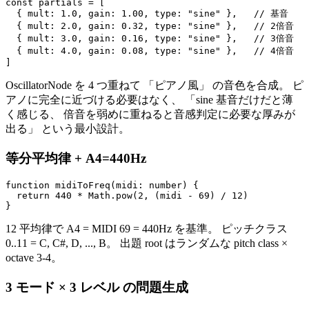
const partials = [

  { mult: 1.0, gain: 1.00, type: "sine" },   // 基音

  { mult: 2.0, gain: 0.32, type: "sine" },   // 2倍音

  { mult: 3.0, gain: 0.16, type: "sine" },   // 3倍音

  { mult: 4.0, gain: 0.08, type: "sine" },   // 4倍音

OscillatorNode を 4 つ重ねて 「ピアノ風」 の音色を合成。 ピ
アノに完全に近づける必要はなく、 「sine 基音だけだと薄
く感じる、 倍音を弱めに重ねると音感判定に必要な厚みが
出る」 という最小設計。
等分平均律 + A4=440Hz
function midiToFreq(midi: number) {

  return 440 * Math.pow(2, (midi - 69) / 12)

12 平均律で A4 = MIDI 69 = 440Hz を基準。 ピッチクラス
0..11 = C, C#, D, ..., B。 出題 root はランダムな pitch class ×
octave 3-4。
3 モード × 3 レベル の問題生成