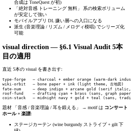
合成は ToneQuest が初)
「絶対音感 トレーニング 無料」 系の検索ボリューム
が安定して強い
モバイルアプリ DL 嫌い層への入口になる
派生 (音楽理論 / リズム / メロディ模唱) でシリーズ化
可能
visual direction — §6.1 Visual Audit 5本
目の適用
直近 5本の visual を書き出す:
type-forge   — charcoal + ember orange (warm-dark indus
wiki-orbit   — bone paper + ink (light theme, 古地図)

fate-num     — deep indigo + arcane gold (serif italic,
roof-fund    — drafting cyan + brass (sans, graph paper
題材 「音感 / 音楽理論 / 耳を鍛える」 → motif は
コンサート
ホール + 楽譜
:
ステージカーテン (wine burgundy ストライプ + gilt 下
縁)