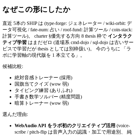
なぜこの形にしたか
直近 5本の SHIP は (type-forge: ジェネレーター / wiki-orbit: デ
ータ可視化 / fate-num: 占い / roof-fund: 計算ツール / coin-stack:
計算ツール)。 charter §優先する方向 8 thesis 枠で
インタラク
ティブ学習
はまだゼロ (道場系 cmd-dojo / sql-dojo は古いサー
ビスで学習だが thesis としては別枠扱い)。 今のうちに 「ラ
ボに学習軸の現代版を 1 本立てる」。
候補比較:
絶対音感トレーナー (採用)
国旗当てクイズ (wow 弱)
タイピング練習 (ありふれ)
手書き数学ソルバー (精度問題)
暗算トレーナー (wow 弱)
選んだ理由:
WebAudio API をラボ初のクリエイティブ活用
(voice-
scribe / pitch-flip は音声入力の認識・加工で用途別、 純