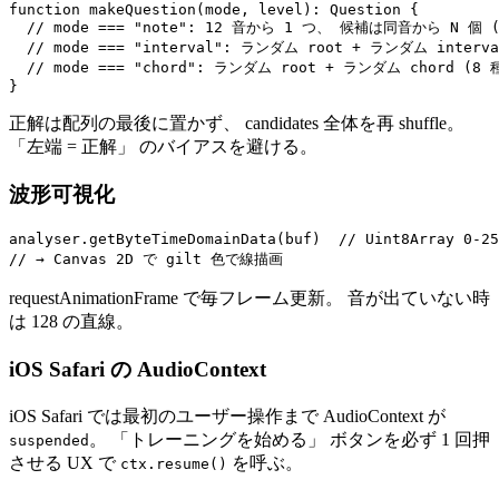
function makeQuestion(mode, level): Question {

  // mode === "note": 12 音から 1 つ、 候補は同音から N 個 (Eas
  // mode === "interval": ランダム root + ランダム interv
  // mode === "chord": ランダム root + ランダム chord (8
正解は配列の最後に置かず、 candidates 全体を再 shuffle。
「左端 = 正解」 のバイアスを避ける。
波形可視化
analyser.getByteTimeDomainData(buf)  // Uint8Array 0-
requestAnimationFrame で毎フレーム更新。 音が出ていない時
は 128 の直線。
iOS Safari の AudioContext
iOS Safari では最初のユーザー操作まで AudioContext が
。 「トレーニングを始める」 ボタンを必ず 1 回押
suspended
させる UX で
を呼ぶ。
ctx.resume()