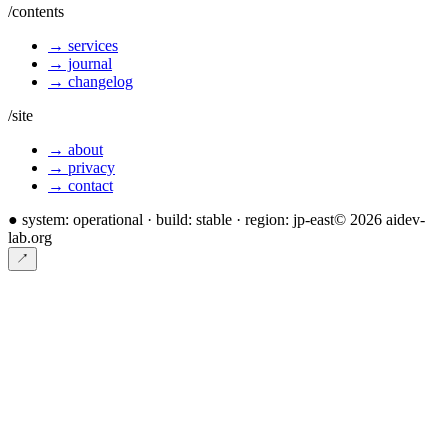
/contents
→ services
→ journal
→ changelog
/site
→ about
→ privacy
→ contact
●
system: operational · build: stable · region: jp-east
©
2026
aidev-
lab.org
↗