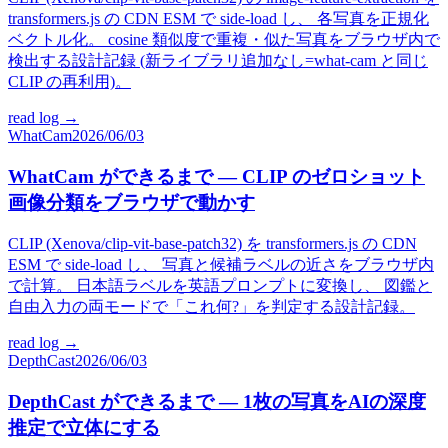
transformers.js の CDN ESM で side-load し、 各写真を正規化
ベクトル化。 cosine 類似度で重複・似た写真をブラウザ内で
検出する設計記録 (新ライブラリ追加なし=what-cam と同じ
CLIP の再利用)。
read log →
WhatCam
2026/06/03
WhatCam ができるまで — CLIP のゼロショット
画像分類をブラウザで動かす
CLIP (Xenova/clip-vit-base-patch32) を transformers.js の CDN
ESM で side-load し、 写真と候補ラベルの近さをブラウザ内
で計算。 日本語ラベルを英語プロンプトに変換し、 図鑑と
自由入力の両モードで「これ何?」を判定する設計記録。
read log →
DepthCast
2026/06/03
DepthCast ができるまで — 1枚の写真をAIの深度
推定で立体にする