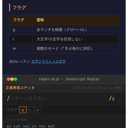
フラグ
フラグ
意味
g
全マッチを検索（グローバル）
i
大文字/小文字を区別しない
m
複数行モード（^ $ が各行に対応）
次のレッスン:
文字クラスとメタ文字
regex-dojo — JavaScript RegExp
入力するたびにリアルタイムで検証
正規表現エディタ
/
/
g
g
i
m
フラグ:
テスト文字列
my cat sat on the mat