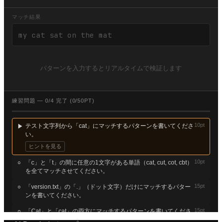
マッチ結果
my cat sat on the mat
パターンを入力するとリアルタイムで検証します
練習問題 —
0
/
4
完了 (
0
/
50
PT)
10
pt
テスト文字列から「cat」にマッチするパターンを書いてくださ
▶
い。
ヒントを見る
10
pt
○
「c」と「t」の間に任意の1文字がある単語（cat, cut, cot, cbt）
を全てマッチさせてください。
15
pt
○
「version.txt」の「.」（ドット文字）だけにマッチするパター
ンを書いてください。
15
pt
○
「Cat」と「cat」の両方にマッチするパターンを書いてくださ
い（フラグ i を使う）。