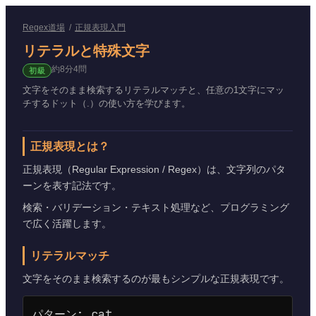
Regex道場
/
正規表現入門
リテラルと特殊文字
約
8
分
4
問
初級
文字をそのまま検索するリテラルマッチと、任意の1文字にマッ
チするドット（.）の使い方を学びます。
正規表現とは？
正規表現（Regular Expression / Regex）は、文字列のパタ
ーンを表す記法です。
検索・バリデーション・テキスト処理など、プログラミング
で広く活躍します。
リテラルマッチ
文字をそのまま検索するのが最もシンプルな正規表現です。
パターン: cat
