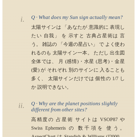
Q · What does my Sun sign actually mean?
i.
太陽サインは 「あなたが 意識的に 表現し
たい 自我」 を 示すと 古典占星術は 言
う。 雑誌の 「今週の星占い」 で よく使わ
れるのも 太陽サイン一本。 ただし 出生図
全体では、 月 (感情)・水星 (思考)・金星
(愛) が それぞれ 別のサインに 入ることも
多く、 太陽サインだけでは 個性の 1/7 し
か 説明できない。
Q · Why are the planet positions slightly
ii.
different from other sites?
高精度の 占星術 サイトは VSOP87 や
Swiss Ephemeris の 数千項を 使う。
AspectChart は Standish & Williams (J2000、