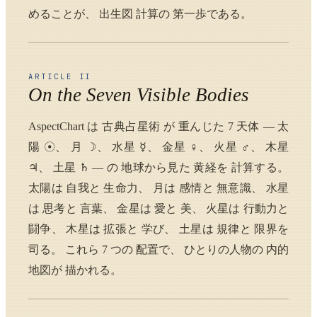
めることが、 出生図 計算の 第一歩である。
ARTICLE II
On the Seven Visible Bodies
AspectChart は 古典占星術 が 重んじた 7 天体 — 太
陽 ☉、 月 ☽、 水星 ☿、 金星 ♀、 火星 ♂、 木星
♃、 土星 ♄ — の 地球から見た 黄経を 計算する。
太陽は 自我と 生命力、 月は 感情と 無意識、 水星
は 思考と 言葉、 金星は 愛と 美、 火星は 行動力と
闘争、 木星は 拡張と 学び、 土星は 規律と 限界を
司る。 これら 7 つの 配置で、 ひとりの人物の 内的
地図が 描かれる。