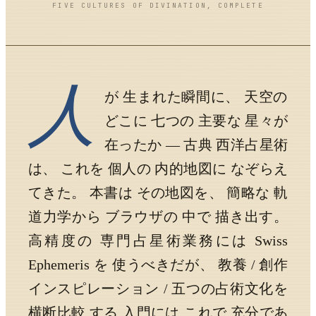
FIVE CULTURES OF DIVINATION, COMPLETE
人
が 生まれた瞬間に、 天空の
どこに 七つの 主要な 星々が
在ったか — 古典 西洋占星術
は、 これを 個人の 内的地図に なぞらえ
てきた。 本書は その地図を、 簡略な 軌
道力学から ブラウザの 中で 描き出す。
高精度の 専門占星術業務には Swiss
Ephemeris を 使うべきだが、 教養 / 創作
インスピレーション / 五つの占術文化を
横断比較 する 入門には これで 充分であ