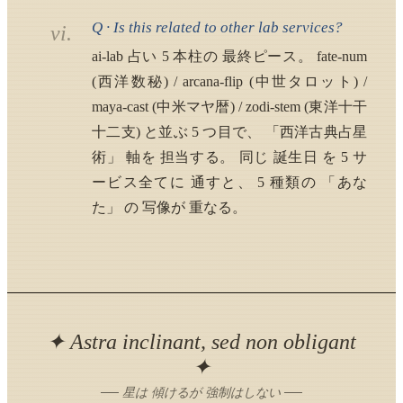
Q · Is this related to other lab services?
vi.
ai-lab 占い 5 本柱の 最終ピース。 fate-num
(西洋数秘) / arcana-flip (中世タロット) /
maya-cast (中米マヤ暦) / zodi-stem (東洋十干
十二支) と並ぶ 5 つ目で、 「西洋古典占星
術」 軸を 担当する。 同じ 誕生日 を 5 サ
ービス全てに 通すと、 5 種類の 「あな
た」 の 写像が 重なる。
✦ Astra inclinant, sed non obligant
✦
── 星は 傾けるが 強制はしない ──