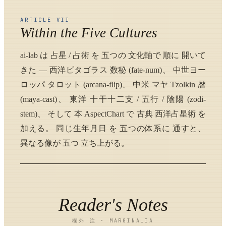
ARTICLE VII
Within the Five Cultures
ai-lab は 占星 / 占術 を 五つの 文化軸で 順に 開いて
きた — 西洋ピタゴラス 数秘 (fate-num)、 中世ヨー
ロッパ タロット (arcana-flip)、 中米 マヤ Tzolkin 暦
(maya-cast)、 東洋 十干十二支 / 五行 / 陰陽 (zodi-
stem)、 そして 本 AspectChart で 古典 西洋占星術 を
加える。 同じ生年月日 を 五つの体系に 通すと、
異なる像が 五つ 立ち上がる。
Reader's Notes
欄外 注 · MARGINALIA