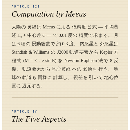
ARTICLE III
Computation by Meeus
太陽の 黄経は Meeus による 低精度 公式 — 平均黄
経 L₀ + 中心差 C — で 0.01 度の 精度で 求まる。 月
は 6 項の 摂動級数で 約 0.3 度。 内惑星と 外惑星は
Standish & Williams の J2000 軌道要素から Kepler 方
程式 (M = E - e sin E) を Newton-Raphson 法で 8 反
復、 軌道要素から 地心黄経 への 変換を 行う。 地
球の 軌道も 同様に 計算し、 視差を 引いて 地心位
置に 還元する。
ARTICLE IV
The Five Aspects