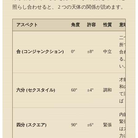
照らし合わせると、 2 つの天体の関係が読めます。
アスペクト
角度
許容
性質
意味・読
二つの天
所で融合
合 (コンジャンクション)
0
°
±
8
°
中立
合わせが
る。 吉
い。
才能・チ
和のアス
六分 (セクスタイル)
60
°
±
4
°
調和
て活かす
ば「使え
内的な葛
緊張のア
四分 (スクエア)
90
°
±
6
°
緊張
は大きい
力になり