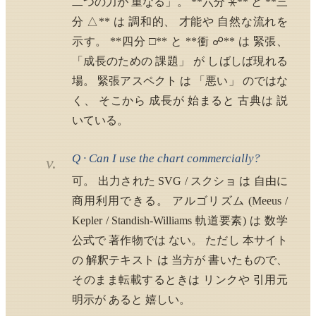
二つの力が 重なる」。 **六分 ⚹** と **三
分 △** は 調和的、 才能や 自然な流れを
示す。 **四分 □** と **衝 ☍** は 緊張、
「成長のための 課題」 が しばしば現れる
場。 緊張アスペクト は 「悪い」 のではな
く、 そこから 成長が 始まると 古典は 説
いている。
Q · Can I use the chart commercially?
v.
可。 出力された SVG / スクショ は 自由に
商用利用できる。 アルゴリズム (Meeus /
Kepler / Standish-Williams 軌道要素) は 数学
公式で 著作物では ない。 ただし 本サイト
の 解釈テキスト は 当方が 書いたもので、
そのまま転載するときは リンクや 引用元
明示が あると 嬉しい。