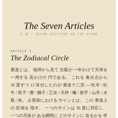
The Seven Articles
七 章 · SEVEN SECTIONS ON THE STARS
ARTICLE I
The Zodiacal Circle
黄道とは、 地球から見て 太陽が 一年かけて天球を
一周する 見かけの 円である。 これを 春分点から
30 度ずつ 12 等分したのが 黄道十二宮 — 牡羊 / 牡
牛 / 双子 / 蟹 / 獅子 / 乙女 / 天秤 / 蠍 / 射手 / 山羊 / 水
瓶 / 魚。 占星術における サインとは、 この 黄道上
の 区画を 指す。 一つのサインは 30 度に対応し、
一つの天体が ある瞬間に どのサインに 在るかを 求