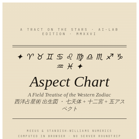
A TRACT ON THE STARS · AI-LAB
EDITION · MMXXVI
✦ ♈ ♉ ♊ ♋ ♌ ♍ ♎ ♏ ♐ ♑
♒ ♓ ✦
Aspect Chart
A Field Treatise of the Western Zodiac
西洋占星術 出生図 ・ 七天体 + 十二宮 + 五アス
ペクト
MEEUS & STANDISH-WILLIAMS NUMERICS
COMPUTED IN BROWSER · NO SERVER ROUNDTRIP