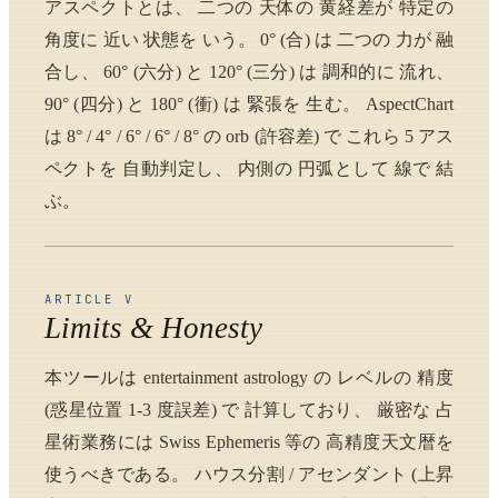
アスペクトとは、 二つの 天体の 黄経差が 特定の
角度に 近い 状態を いう。 0° (合) は 二つの 力が 融
合し、 60° (六分) と 120° (三分) は 調和的に 流れ、
90° (四分) と 180° (衝) は 緊張を 生む。 AspectChart
は 8° / 4° / 6° / 6° / 8° の orb (許容差) で これら 5 アス
ペクトを 自動判定し、 内側の 円弧として 線で 結
ぶ。
ARTICLE V
Limits & Honesty
本ツールは entertainment astrology の レベルの 精度
(惑星位置 1-3 度誤差) で 計算しており、 厳密な 占
星術業務には Swiss Ephemeris 等の 高精度天文暦を
使うべきである。 ハウス分割 / アセンダント (上昇