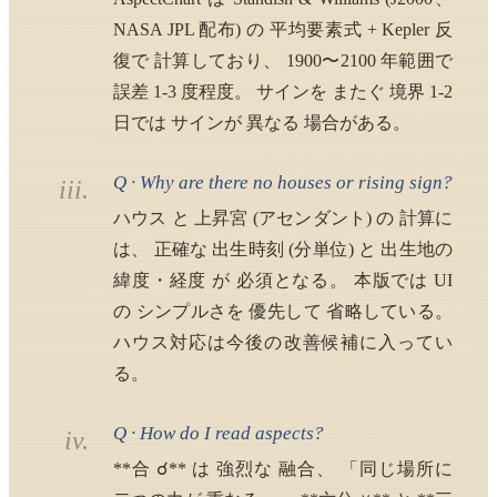
NASA JPL 配布) の 平均要素式 + Kepler 反
復で 計算しており、 1900〜2100 年範囲で
誤差 1-3 度程度。 サインを またぐ 境界 1-2
日では サインが 異なる 場合がある。
Q · Why are there no houses or rising sign?
iii.
ハウス と 上昇宮 (アセンダント) の 計算に
は、 正確な 出生時刻 (分単位) と 出生地の
緯度・経度 が 必須となる。 本版では UI
の シンプルさを 優先して 省略している。
ハウス対応は今後の改善候補に入ってい
る。
Q · How do I read aspects?
iv.
**合 ☌** は 強烈な 融合、 「同じ場所に