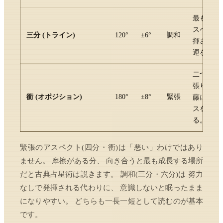
最も流れ
スペクト
三分 (トライン)
120
°
±
6
°
調和
揮される
運を表す
二つの力
張り合う
衝 (オポジション)
180
°
±
8
°
緊張
藤に出や
スを取れ
る。
緊張のアスペクト(四分・衝)は「悪い」わけではあり
ません。 摩擦がある分、 向き合うと最も成長する場所
だと古典占星術は説きます。 調和(三分・六分)は 努力
なしで発揮される代わりに、 意識しないと眠ったまま
になりやすい。 どちらも一長一短として読むのが基本
です。