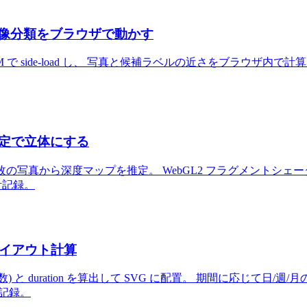
ット画像分類をブラウザで動かす
sformers.js の CDN ESM で side-load し、 写真と候補ラ
度推定で立体にする
side-load し、 1枚の写真から深度マップを推定。 WebGL2 フラグメントシェーダ
計記録。
のレイアウト計算
数) と duration を算出して SVG に配置。 期間に応じ
計記録。