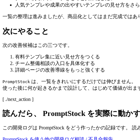
人気テンプレや成果の出やすいテンプレの見せ方をさら
一覧の整理は進みましたが、商品化としてはまだ完成ではあ
次にやること
次の改善候補はこの三つです。
有料テンプレ集に近い見せ方をつくる
チーム整備相談の入口を具体化する
詳細ページの改善導線をもっと強くする
は、一覧をきれいにするだけでは伸びません。
PromptStock
使った後に何が起きるかまで設計して、はじめて価値が出ま
[ ./next_action ]
読んだら、
PromptStock
を実際に動か
この開発ログは
PromptStock
をどう作ったかの記録です。 読
PromptStock
を使う
他の開発ログ
相談 / 不具合報告