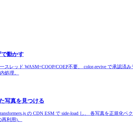
ウザで動かす
web (単一スレッド WASM=COOP/COEP不要、 color-revive で
末内処理。
で似た写真を見つける
re-extraction を transformers.js の CDN ESM で side-
 の再利用)。