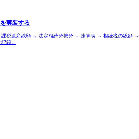
ックを実装する
遺産総額 → 法定相続分按分 → 速算表 → 相続税の総額 → 配
設計記録。