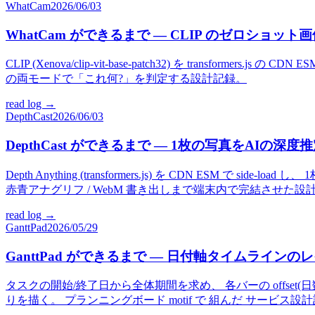
WhatCam
2026/06/03
WhatCam ができるまで — CLIP のゼロショ
CLIP (Xenova/clip-vit-base-patch32) を tran
の両モードで「これ何?」を判定する設計記録。
read log →
DepthCast
2026/06/03
DepthCast ができるまで — 1枚の写真をAIの深
Depth Anything (transformers.js) を CDN ESM で 
赤青アナグリフ / WebM 書き出しまで端末内で完結させた設
read log →
GanttPad
2026/05/29
GanttPad ができるまで — 日付軸タイムライン
タスクの開始/終了日から全体期間を求め、 各バーの offset(日
りを描く。 プランニングボード motif で 組んだ サービス設