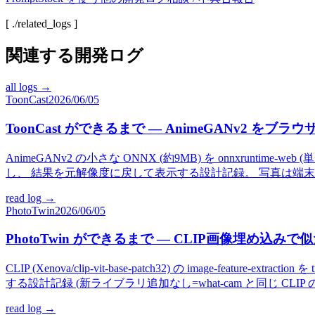
[ ./related_logs ]
関連する開発ログ
all logs →
ToonCast
2026/06/05
ToonCast ができるまで — AnimeGANv2 をブラ
AnimeGANv2 の小さな ONNX (約9MB) を onnxruntime-
し、 結果を元解像度に戻して表示する設計記録。 写真は端
read log →
PhotoTwin
2026/06/05
PhotoTwin ができるまで — CLIP画像埋め込み
CLIP (Xenova/clip-vit-base-patch32) の image-featu
する設計記録 (新ライブラリ追加なし=what-cam と同じ CLIP
read log →