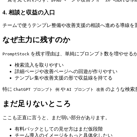
4. 相談と収益の入口
チームで使うテンプレ整備や改善支援の相談へ進める導線を
なぜ主力に残すのか
を残す理由は、単純にプロンプト数を増やせる
PromptStock
検索流入を取りやすい
詳細ページや改善ページへの回遊が作りやすい
テンプレ集や改善支援の形で収益線を持てる
特に
や
のような検索
ChatGPT プロンプト 例
AI プロンプト 改善
まだ足りないところ
ここも正直に言うと、まだ弱い部分があります。
有料パックとしての見せ方はまだ仮段階
チーム導入のイメージをもっと具体化したい