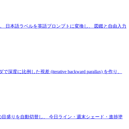
ベルの近さをブラウザ内で計算。 日本語ラベルを英語プロンプトに変換し、 図鑑と自由入力
で深度に比例した視差 (iterative backward parallax) を作り、
て日/週/月の目盛りを自動切替し、 今日ライン・週末シェード・進捗塗