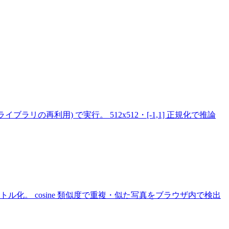
承認済みライブラリの再利用) で実行。 512x512・[-1,1] 正規化で推論
load し、 各写真を正規化ベクトル化。 cosine 類似度で重複・似た写真をブラウザ内で検出