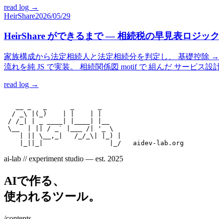
read log →
HeirShare
2026/05/29
HeirShare ができるまで — 相続税の早見表ロジ
家族構成から法定相続人と法定相続分を判定し、 基礎控除 → 課税
流れを純 JS で実装。 相続関係図 motif で 組んだ サービス
read log →
   __ _   _      _      _

  / _\ |(_)    | |    | |

 / /_| | _ ____| |____| |__

 \__  | || / _` |___ /| '_ \

    | || \__,_|   /_/_\| |_) |

ai-lab // experiment studio — est. 2025
AIで作る、
使われるツール。
/contents