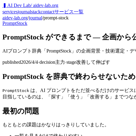
▍
AI Dev Lab
/ aidev-lab.org
services
journal
stack
contact
サービス一覧
aidev-lab.org
/
journal
/
prompt-stock
PromptStock
PromptStock ができるまで — 企画
AIプロンプト辞典「PromptStock」の企画背景・技術選
published
2026/4/4
·
decision
主力
·
stage
改善して伸ばす
PromptStock を辞典で終わらせない
は、AI プロンプトをただ並べるだけのサービ
PromptStock
目指しているのは、「探す」「使う」「改善する」までつな
最初の問題
もともとの課題はかなりはっきりしていました。
一覧を見るだけで終わりやすい