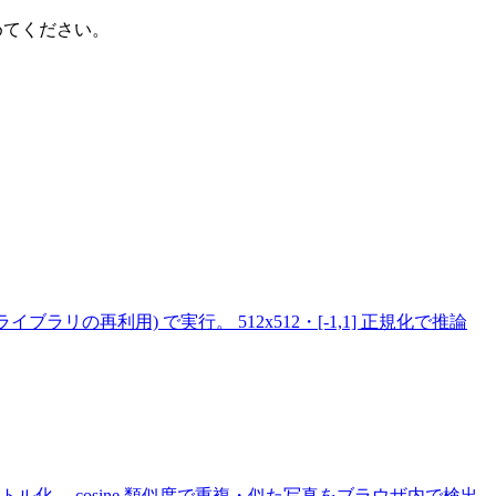
めてください。
承認済みライブラリの再利用) で実行。 512x512・[-1,1] 正規化で推論
load し、 各写真を正規化ベクトル化。 cosine 類似度で重複・似た写真をブラウザ内で検出