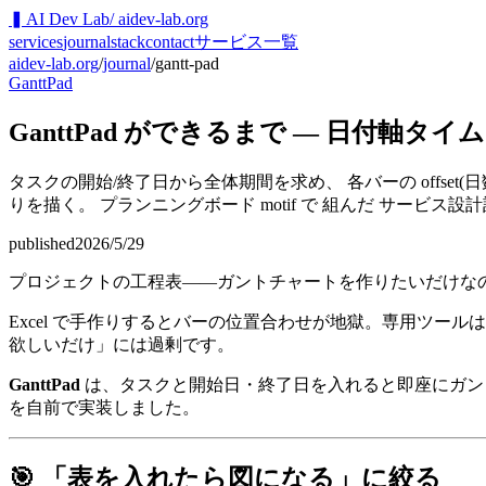
▍
AI Dev Lab
/ aidev-lab.org
services
journal
stack
contact
サービス一覧
aidev-lab.org
/
journal
/
gantt-pad
GanttPad
GanttPad ができるまで — 日付軸
タスクの開始/終了日から全体期間を求め、 各バーの offset(日
りを描く。 プランニングボード motif で 組んだ サービス設
published
2026/5/29
プロジェクトの工程表——ガントチャートを作りたいだけな
Excel で手作りするとバーの位置合わせが地獄。専用ツー
欲しいだけ」には過剰です。
GanttPad
は、タスクと開始日・終了日を入れると即座にガント
を自前で実装しました。
🎯 「表を入れたら図になる」に絞る