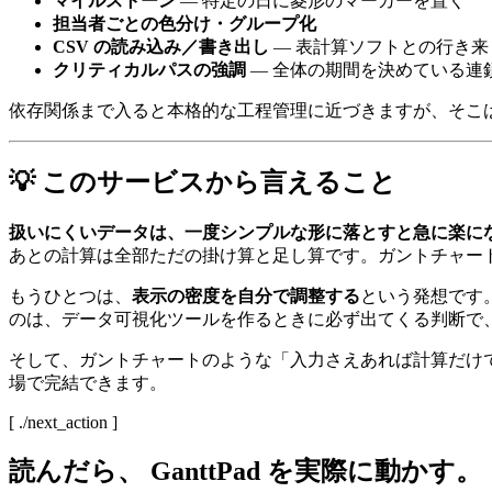
マイルストーン
— 特定の日に菱形のマーカーを置く
担当者ごとの色分け・グループ化
CSV の読み込み／書き出し
— 表計算ソフトとの行き来
クリティカルパスの強調
— 全体の期間を決めている連
依存関係まで入ると本格的な工程管理に近づきますが、そこは専
💡 このサービスから言えること
扱いにくいデータは、一度シンプルな形に落とすと急に楽に
あとの計算は全部ただの掛け算と足し算です。ガントチャート
もうひとつは、
表示の密度を自分で調整する
という発想です
のは、データ可視化ツールを作るときに必ず出てくる判断で
そして、ガントチャートのような「入力さえあれば計算だけ
場で完結できます。
[ ./next_action ]
読んだら、
GanttPad
を実際に動かす。