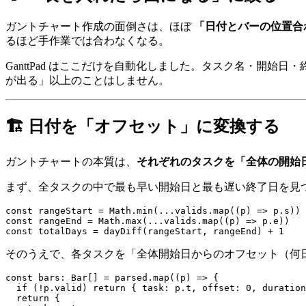
ガントチャート作成の面倒さは、ほぼ
「日付とバーの位置合
るほど手作業では合わなくなる。
GanttPad はここだけを自動化しました。タスク名・開
が出る」以上のことはしません。
🏗️ 日付を「オフセット」に変換する
ガントチャートの本質は、
それぞれのタスクを「全体の開始
まず、全タスクの中で最も早い開始日と最も遅い終了日を見
const rangeStart = Math.min(...valids.map((p) => p.s))

const rangeEnd = Math.max(...valids.map((p) => p.e))

そのうえで、各タスクを「全体開始日からのオフセット（何
const bars: Bar[] = parsed.map((p) => {

  if (!p.valid) return { task: p.t, offset: 0, duration
  return {
