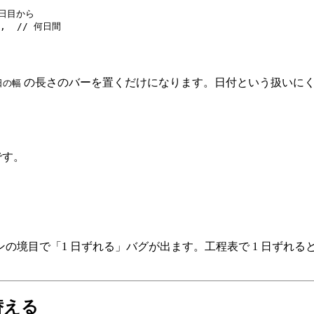
何日目から

1,  // 何日間

の長さのバーを置くだけになります。日付という扱いにく
1日の幅
です。
の境目で「1 日ずれる」バグが出ます。工程表で 1 日ずれ
替える