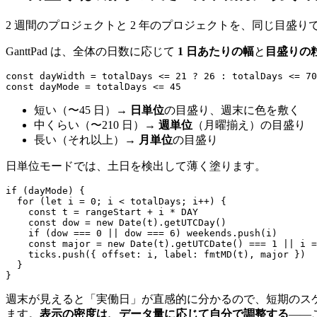
2 週間のプロジェクトと 2 年のプロジェクトを、同じ目盛
GanttPad は、全体の日数に応じて
1 日あたりの幅
と
目盛りの
const dayWidth = totalDays <= 21 ? 26 : totalDays <= 70
短い（〜45 日）→
日単位
の目盛り、週末に色を敷く
中くらい（〜210 日）→
週単位
（月曜揃え）の目盛り
長い（それ以上）→
月単位
の目盛り
日単位モードでは、土日を検出して薄く塗ります。
if (dayMode) {

  for (let i = 0; i < totalDays; i++) {

    const t = rangeStart + i * DAY

    const dow = new Date(t).getUTCDay()

    if (dow === 0 || dow === 6) weekends.push(i)

    const major = new Date(t).getUTCDate() === 1 || i =
    ticks.push({ offset: i, label: fmtMD(t), major })

  }

週末が見えると「実働日」が直感的に分かるので、短期のス
ます。
表示の密度は、データ量に応じて自分で調整する
——