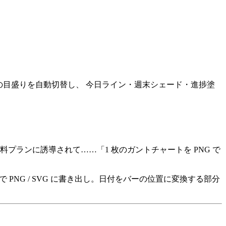
て日/週/月の目盛りを自動切替し、 今日ライン・週末シェード・進捗塗
プランに誘導されて……「1 枚のガントチャートを PNG で
NG / SVG に書き出し。日付をバーの位置に変換する部分