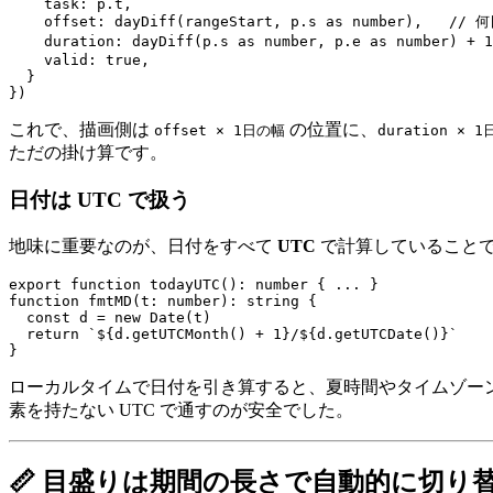
    task: p.t,

    offset: dayDiff(rangeStart, p.s as number),   // 
    duration: dayDiff(p.s as number, p.e as number) + 
    valid: true,

  }

これで、描画側は
の位置に、
offset × 1日の幅
duration × 
ただの掛け算です。
日付は UTC で扱う
地味に重要なのが、日付をすべて
UTC
で計算していること
export function todayUTC(): number { ... }

function fmtMD(t: number): string {

  const d = new Date(t)

  return `${d.getUTCMonth() + 1}/${d.getUTCDate()}`

ローカルタイムで日付を引き算すると、夏時間やタイムゾーン
素を持たない UTC で通すのが安全でした。
📏 目盛りは期間の長さで自動的に切り