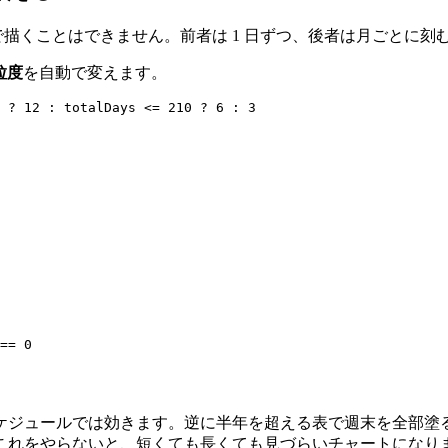
りで描くことはできません。前者は 1 日ずつ、後者は月ごとに刻
粒度
を自動で変えます。
 ? 12 : totalDays <= 210 ? 6 : 3

== 0

ケジュールでは効きます。逆に半年を超える表で週末を全部塗
これをやらないと、短くても長くても見づらいチャートになり