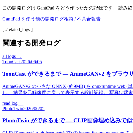
この開発ログは
GanttPad
をどう作ったかの記録です。 読み
GanttPad
を使う
他の開発ログ
相談 / 不具合報告
[ ./related_logs ]
関連する開発ログ
all logs →
ToonCast
2026/06/05
ToonCast ができるまで — AnimeGANv2 をブラ
AnimeGANv2 の小さな ONNX (約9MB) を onnxruntime-
し、 結果を元解像度に戻して表示する設計記録。 写真は端
read log →
PhotoTwin
2026/06/05
PhotoTwin ができるまで — CLIP画像埋め込み
CLIP (Xenova/clip-vit-base-patch32) の image-featu