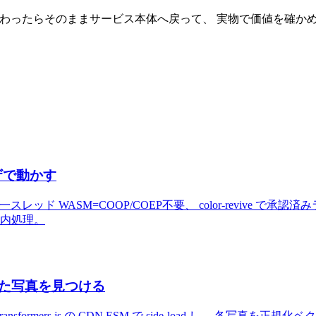
終わったらそのままサービス本体へ戻って、 実物で価値を確か
ウザで動かす
web (単一スレッド WASM=COOP/COEP不要、 color-revive で
末内処理。
で似た写真を見つける
re-extraction を transformers.js の CDN ESM で side-