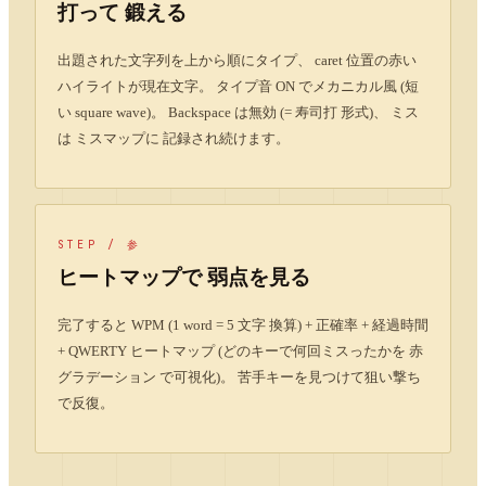
打って 鍛える
出題された文字列を上から順にタイプ、 caret 位置の赤い
ハイライトが現在文字。 タイプ音 ON でメカニカル風 (短
い square wave)。 Backspace は無効 (= 寿司打 形式)、 ミス
は ミスマップに 記録され続けます。
STEP /
参
ヒートマップで 弱点を見る
完了すると WPM (1 word = 5 文字 換算) + 正確率 + 経過時間
+ QWERTY ヒートマップ (どのキーで何回ミスったかを 赤
グラデーション で可視化)。 苦手キーを見つけて狙い撃ち
で反復。