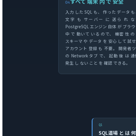
すべて 端末 内 で 安全
04
入力 した SQL も、 作った データ も
文字 も サーバー に 送ら れ 
PostgreSQL エンジン 自体 が ブラウ
中 で 動いて いる ので、 機密 性 の
スキーマ や データ を 安心 して 試
アカウント 登録 も 不要。 開発者
の Network タブ で、 起動 後 は 通
発生 し ない こと を 確認 できる。
Q1
SQL道場 と は 何