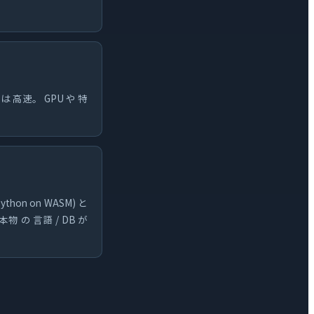
は 高速。 GPU や 特
thon on WASM) と
本物 の 言語 / DB が