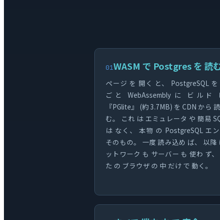
WASM で Postgres を 読
01
ページ を 開く と、 PostgreSQL を
ごと WebAssembly に ビルド
『PGlite』 (約 3.7MB) を CDN から
む。 これ は エミュレータ や 簡易 SQ
は なく、 本物 の PostgreSQL エ
そのもの。 一度 読み込め ば、 以降 
ットワーク も サーバー も 使わ ず、
た の ブラウザ の 中 だけ で 動く。