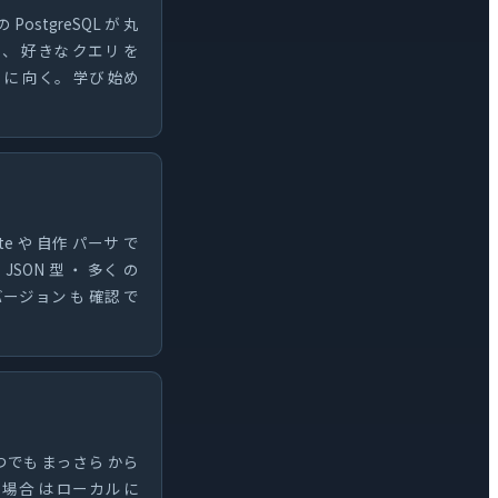
PostgreSQL が 丸
り、 好きな クエリ を
面 に 向く。 学び 始め
ite や 自作 パーサ で
JSON 型 ・ 多く の
で バージョン も 確認 で
いつでも まっさら から
い 場合 は ローカル に