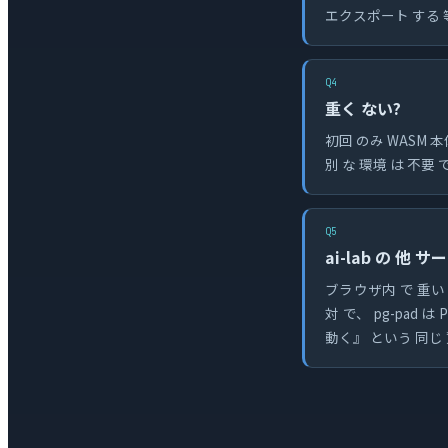
エクスポート する 等
Q4
重く ない?
初回 のみ WASM 本
別 な 環境 は 不要 
Q5
ai-lab の 他 
ブラウザ内 で 重い ラン
対 で、 pg-pad は
動く』 という 同じ 驚