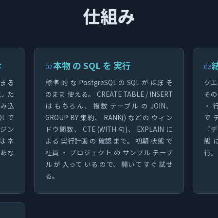
仕組み
む
本物 の SQL を 実行
結
02
03
 まる
標準 的 な PostgreSQL の SQL が ほぼ そ
クエ
 した
のまま 使える。 CREATE TABLE / INSERT
その
 読み込
は もちろん、 複数 テーブル の JOIN、
・ 
L で
GROUP BY 集約、 RANK() などの ウィン
で 
ンジン
ドウ関数、 CTE (WITH 句)、 EXPLAIN に
『デ
は ネ
よる 実行計画 の 確認 まで。 初期 状態 で
態 に
 あな
社員 ・ プロジェクト の サンプル テーブ
行。
ル が 入って いる ので、 開いて すぐ 試せ
る。