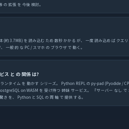
 の 拡張 を 今後 検討。
体 (約 3.7MB) を 読み込む ため 数秒 かかる が、 一度 読み込め ば クエリ 
で、 一般 的 な PC / スマホ の ブラウザ で 動く。
サービス と の 関係 は?
タイム を 動かす シリーズ。 Python REPL の py-pad (Pyodide / CPy
 PostgreSQL on WASM を 受け持つ 姉妹 サービス。 『サーバー なし で 
き を、 Python と SQL の 両 軸 で 提供 する。