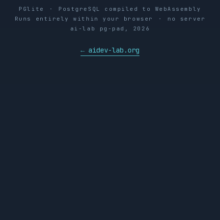
PGlite ・ PostgreSQL compiled to WebAssembly
Runs entirely within your browser ・ no server
ai-lab pg-pad, 2026
← aidev-lab.org