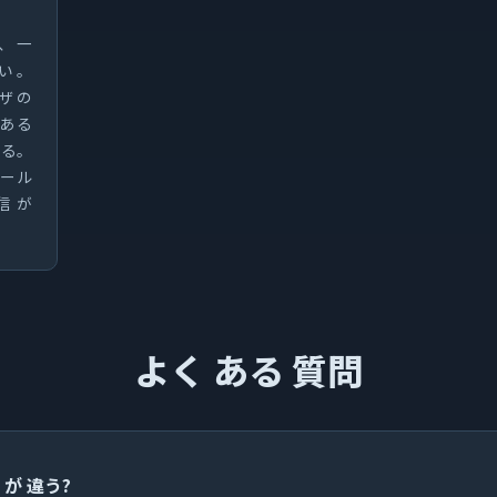
、 一
ない。
ザ の
 ある
せる。
ツール
信 が
よく ある 質問
 が 違う?