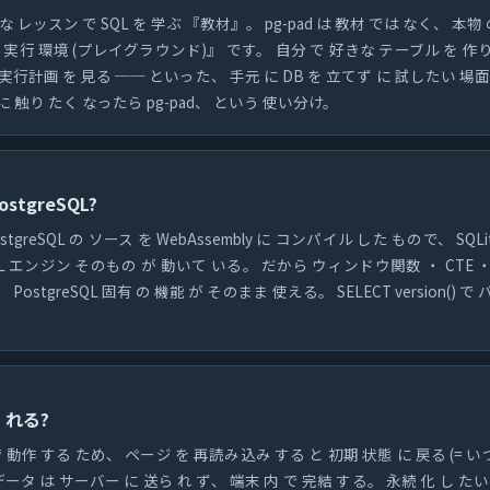
な レッスン で SQL を 学ぶ 『教材』。 pg-pad は 教材 では なく、 本物 の 
 実行 環境 (プレイグラウンド)』 です。 自分 で 好きな テーブル を 作
で 実行計画 を 見る ── といった、 手元 に DB を 立てず に 試したい 場
 に 触り たく なったら pg-pad、 という 使い分け。
stgreSQL?
PostgreSQL の ソース を WebAssembly に コンパイル した もので、 SQL
SQL エンジン そのもの が 動いて いる。 だから ウィンドウ関数 ・ CTE ・ 
ostgreSQL 固有 の 機能 が そのまま 使える。 SELECT version() 
 れる?
で 動作 する ため、 ページ を 再読み込み する と 初期 状態 に 戻る (= 
データ は サーバー に 送ら れ ず、 端末 内 で 完結 する。 永続 化 し た