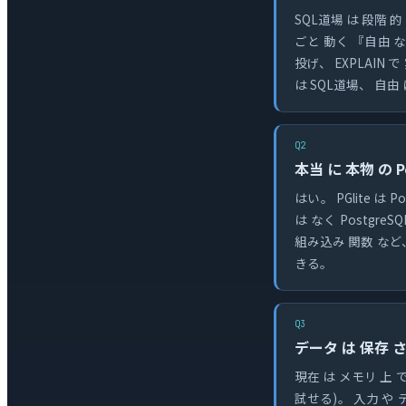
SQL道場 は 段階 的 
ごと 動く 『自由 な
投げ、 EXPLAIN 
は SQL道場、 自由
Q2
本当 に 本物 の Po
はい。 PGlite は 
は なく Postgre
組み込み 関数 など、 P
きる。
Q3
データ は 保存 さ
現在 は メモリ 上 
試せる)。 入力 や 