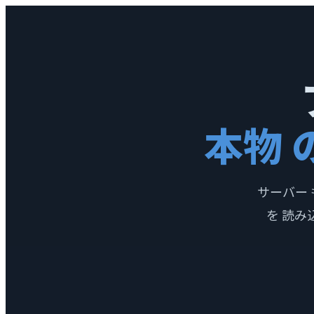
本物 の
サーバー 
を 読み込