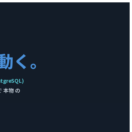
、
が 動く。
stgreSQL)
で
本物 の