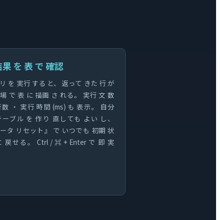
果 を 表 で 確認
リ を 実行 する と、 返って きた 行 が
場 で 表 に 描画 さ れる。 実行 文 数
行数 ・ 実行 時間 (ms) も 表示。 自分
テーブル を 作り 直しても よい し、
ータ リセット』 で いつでも 初期 状
 戻せる。 Ctrl / ⌘ + Enter で 即 実