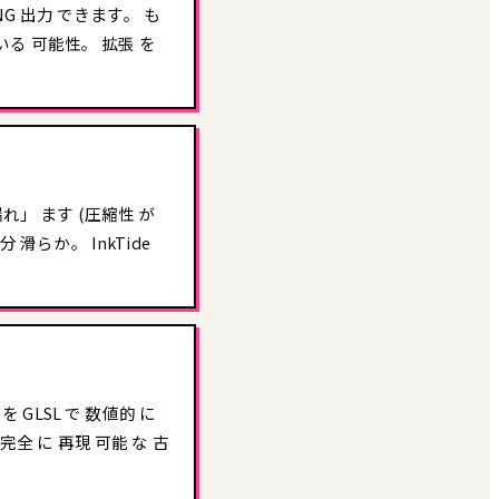
直接 PNG 出力 できます。 も
 いる 可能性。 拡張 を
「漏れ」 ます (圧縮性 が
 滑らか。 InkTide
 を GLSL で 数値的 に
ば 完全 に 再現 可能 な 古