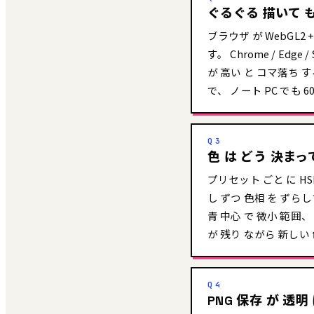
ぐるぐる 描いて も
ブラウザ が WebGL2 +
す。 Chrome / Edge
が 高い と コマ落ち する 
で、 ノート PC でも 6
Q3
色 は どう 決まっ
プリセット ごと に HS
し ずつ 色相 を ずらし
青 中心 で 微小 範囲、 
が 残り ながら 新しい
Q4
PNG 保存 が 透明