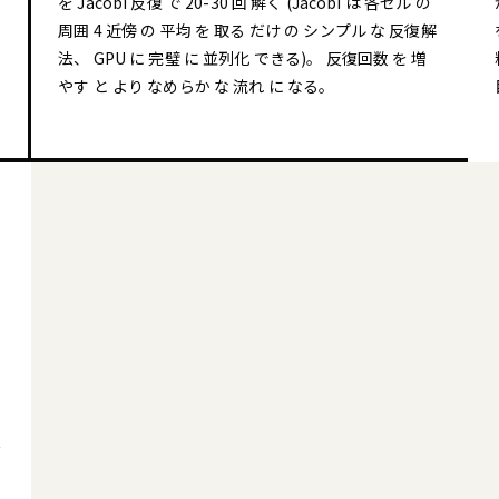
を Jacobi 反復 で 20-30 回 解く (Jacobi は 各セル の
周囲 4 近傍 の 平均 を 取る だけ の シンプル な 反復解
法、 GPU に 完璧 に 並列化 できる)。 反復回数 を 増
やす と より なめらか な 流れ に なる。
/