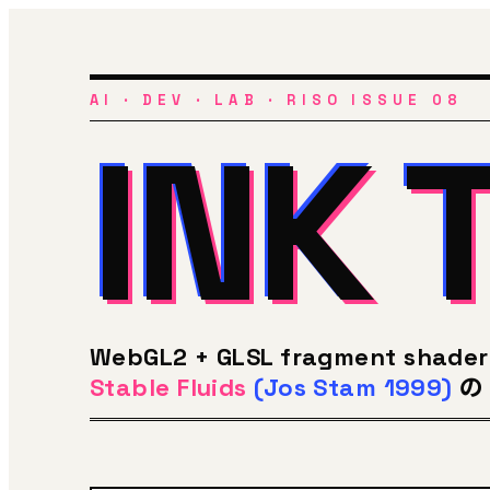
AI · DEV · LAB · RISO ISSUE 08
INK 
INK 
INK 
WebGL2 + GLSL fragment shad
Stable Fluids
(Jos Stam 1999)
の