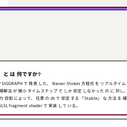
ds」 と は 何ですか?
am が SIGGRAPH で 発表 した、 Navier-Stokes 方程式 を リアル
陽解法 が 微小 タイムステップ で しか 安定 しなかった の に 対し、 半 
 圧力 投影 によって、 任意 の dt で 安定 する 「Stable」 な 方法 を 確
L fragment shader で 実装 して いる。