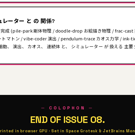
シミュレーター と の 関係?
 (pile-park 剛体物理 / doodle-drop お絵描き物理 / frac-c
ートマトン / vibe-coder 演出 / pendulum-trace カオス力学 / ink
細胞、 演出、 カオス、 連続体 と、 シミュレーター が 扱える 主要 
─ COLOPHON ─
END OF ISSUE 08.
rinted in browser GPU · Set in Space Grotesk & JetBrains Mo