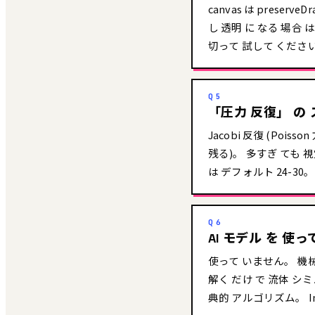
canvas は preserv
し 透明 に なる 場合 
切って 試して くださ
Q5
「圧力 反復」 の 
Jacobi 反復 (Poi
残る)。 多すぎ ても 視覚
は デフォルト 24-30。 
Q6
AI モデル を 使
使って いません。 機械学習 
解く だけ で 流体 シミュ 
典的 アルゴリズム。 Ink