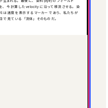
が 生まれる。 最後 に、 染料 (dye) の フィールド
を、 今 計算 した velocity に 沿って 移流 させる。 染
料 は 速度 を 表示 する マーカー で あり、 私たち が
目 で 見て いる 「流体」 そのもの だ。