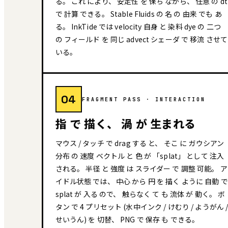
る。 これ により、 安定性 を 保ち ながら、 任意 の dt
で 計算 できる。 Stable Fluids の 名 の 由来 でも あ
る。 InkTide では velocity 自身 と 染料 dye の 二つ
の フィールド を 同じ advect シェーダ で 移流 させて
いる。
04
FRAGMENT PASS · INTERACTION
指 で 描く、 渦 が 生まれる
マウス / タッチ で drag する と、 そこ に ガウシアン
分布 の 速度 ベクトル と 色 が 「splat」 として 注入
される。 半径 と 強度 は スライダー で 調整 可能。 ア
イドル状態 では、 中心 から 円 を 描く ように 自動 で
splat が 入る ので、 触らなく て も 流体 が 動く。 ボ
タン で 4 プリセット (水中インク / けむり / ようがん 
せいうん) を 切替、 PNG で 保存 も できる。