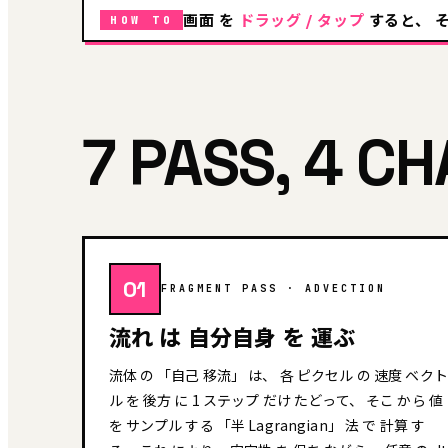
画面 を
ドラッグ / タップ
すると、 そ
HOW TO
7 PASS, 4 C
01
FRAGMENT PASS · ADVECTION
流れ は 自分自身 を 運ぶ
流体 の 「自己 移流」 は、 各 ピクセル の 速度 ベクト
ル を 後方 に 1 ステップ だけ たどって、 そこ から 値
を サンプル する 「半 Lagrangian」 法 で 計算 す