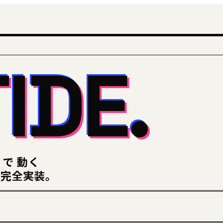
TIDE.
TIDE.
TIDE.
er で 動く
 完全実装。