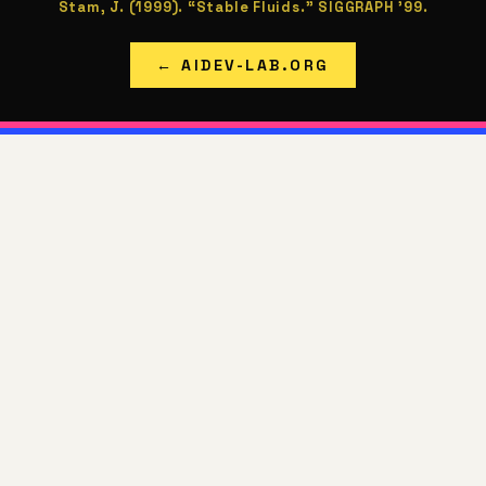
Stam, J. (1999). “Stable Fluids.” SIGGRAPH '99.
← AIDEV-LAB.ORG