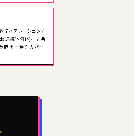
ast 数学イテレーション /
-tide 連続体 流体)。 古典
分野 を 一通り カバー
no