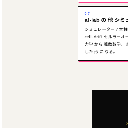
Q7
ai-lab の 他 
シミュレーター 7 本柱 完成
cell-drift セルラーオ
力学 から 離散数学、 
した 形 に なる。
P