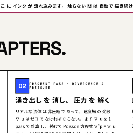
こ に インク が 流れ込みます。 触らない 間 は 自動で 描き続
HAPTERS.
02
FRAGMENT PASS · DIVERGENCE &
PRESSURE
湧き出し を 消し、 圧力 を 解く
リアルな 流体 は 非圧縮 で あって、 速度場 の 発散
∇·u は ゼロ で なければ ならない。 まず ∇·u を 1
pass で 計算 し、 続けて Poisson 方程式 ∇²p = ∇·u