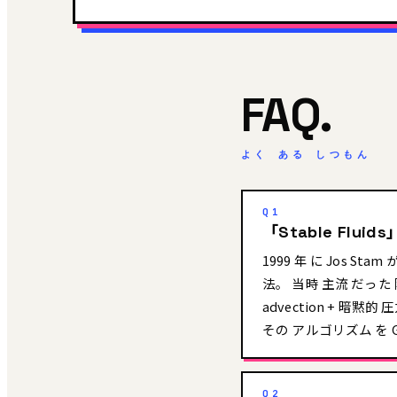
FAQ.
よく ある しつもん
Q1
「Stable Flui
1999 年 に Jos St
法。 当時 主流 だった 
advection + 暗黙的
その アルゴリズム を GLS
Q2