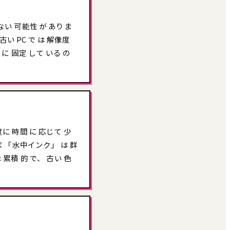
 いない 可能性 が ありま
の 古い PC で は 解像度
e) に 固定 して いる の
度に 時間 に 応じて 少
えば 「水中インク」 は 群
 累積 的 で、 古い 色