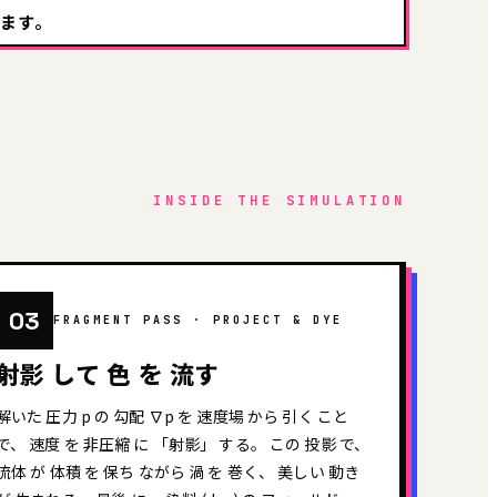
けます。
INSIDE THE SIMULATION
03
FRAGMENT PASS · PROJECT & DYE
射影 して 色 を 流す
解いた 圧力 p の 勾配 ∇p を 速度場 から 引く こと
で、 速度 を 非圧縮 に 「射影」 する。 この 投影 で、
流体 が 体積 を 保ち ながら 渦 を 巻く、 美しい 動き