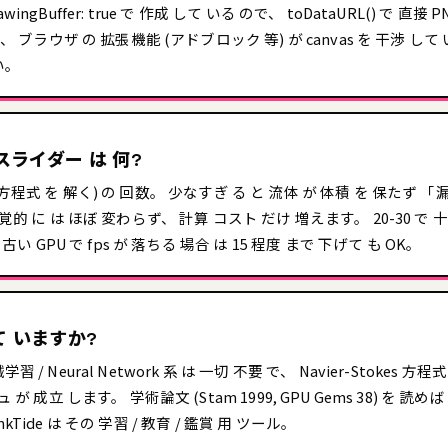
eDrawingBuffer: true で 作成 して いる ので、 toDataURL() で 
は、 ブラウザ の 拡張機能 (アドブロック 等) が canvas を 干渉 して
い。
スライダー は 何?
sson 方程式 を 解く) の 回数。 少なすぎ る と 流体 が 体積 を 保たず 
的 に は ほぼ 変わらず、 計算 コスト だけ 増えます。 20-30 で 十分
古い GPU で fps が 落ちる 場合 は 15 程度 まで 下げて も OK。
って いますか?
/ Neural Network 系 は 一切 不要 で、 Navier-Stokes 方程式
が 成立 します。 学術論文 (Stam 1999, GPU Gems 38) を 読め
Tide は その 学習 / 教育 / 鑑賞 用 ツール。