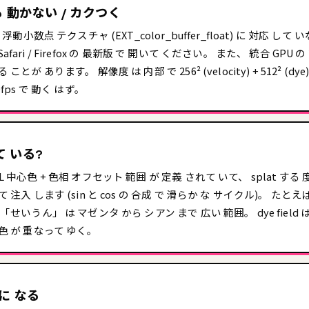
 動かない / カクつく
 浮動小数点 テクスチャ (EXT_color_buffer_float) に 対応 して
 / Safari / Firefox の 最新版 で 開いて ください。 また、 統合 GPU 
ことが あります。 解像度 は 内部 で 256² (velocity) + 512² (dy
0fps で 動く はず。
て いる?
L 中心色 + 色相 オフセット 範囲 が 定義 されて いて、 splat する 
て 注入 します (sin と cos の 合成 で 滑らか な サイクル)。 たと
「せいうん」 は マゼンタ から シアン まで 広い 範囲。 dye field は
 色 が 重なって ゆく。
 に なる