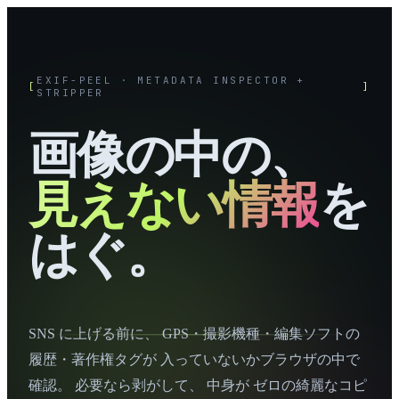
EXIF-PEEL · METADATA INSPECTOR +
[
]
STRIPPER
画像の中の、
見えない情報
を
はぐ。
SNS に上げる前に、 GPS・撮影機種・編集ソフトの
履歴・著作権タグが 入っていないかブラウザの中で
確認。 必要なら剥がして、 中身が ゼロの綺麗なコピ