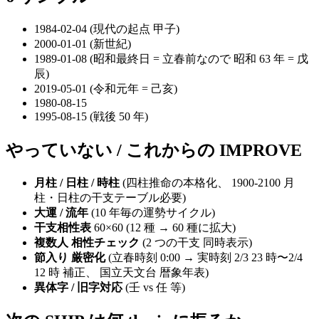
1984-02-04 (現代の起点 甲子)
2000-01-01 (新世紀)
1989-01-08 (昭和最終日 = 立春前なので 昭和 63 年 = 戊
辰)
2019-05-01 (令和元年 = 己亥)
1980-08-15
1995-08-15 (戦後 50 年)
やっていない / これからの IMPROVE
月柱 / 日柱 / 時柱
(四柱推命の本格化、 1900-2100 月
柱・日柱の干支テーブル必要)
大運 / 流年
(10 年毎の運勢サイクル)
干支相性表
60×60 (12 種 → 60 種に拡大)
複数人 相性チェック
(2 つの干支 同時表示)
節入り 厳密化
(立春時刻 0:00 → 実時刻 2/3 23 時〜2/4
12 時 補正、 国立天文台 暦象年表)
異体字 / 旧字対応
(壬 vs 任 等)