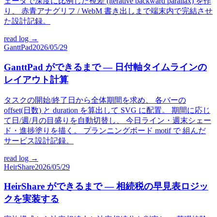
ェーダで深度に比例した視差 (iterative backward parallax) を作
り、 赤青アナグリフ / WebM 書き出しまで端末内で完結させ
た設計記録。
read log →
GanttPad
2026/05/29
GanttPad ができるまで — 日付軸タイムラインの
レイアウト計算
タスクの開始/終了日から全体期間を求め、 各バーの
offset(日数) と duration を算出して SVG に配置。 期間に応じ
て日/週/月の目盛りを自動切替し、 今日ライン・週末シェー
ド・進捗塗りを描く。 プランニングボード motif で 組んだ
サービス設計記録。
read log →
HeirShare
2026/05/29
HeirShare ができるまで — 相続税の早見表ロジッ
クを実装する