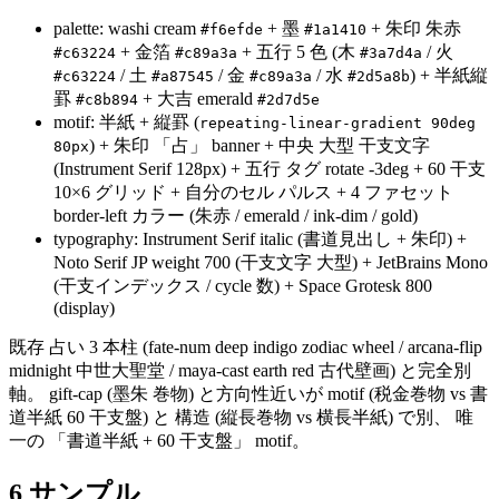
palette: washi cream
+ 墨
+ 朱印 朱赤
#f6efde
#1a1410
+ 金箔
+ 五行 5 色 (木
/ 火
#c63224
#c89a3a
#3a7d4a
/ 土
/ 金
/ 水
) + 半紙縦
#c63224
#a87545
#c89a3a
#2d5a8b
罫
+ 大吉 emerald
#c8b894
#2d7d5e
motif: 半紙 + 縦罫 (
repeating-linear-gradient 90deg
) + 朱印 「占」 banner + 中央 大型 干支文字
80px
(Instrument Serif 128px) + 五行 タグ rotate -3deg + 60 干支
10×6 グリッド + 自分のセル パルス + 4 ファセット
border-left カラー (朱赤 / emerald / ink-dim / gold)
typography: Instrument Serif italic (書道見出し + 朱印) +
Noto Serif JP weight 700 (干支文字 大型) + JetBrains Mono
(干支インデックス / cycle 数) + Space Grotesk 800
(display)
既存 占い 3 本柱 (fate-num deep indigo zodiac wheel / arcana-flip
midnight 中世大聖堂 / maya-cast earth red 古代壁画) と完全別
軸。 gift-cap (墨朱 巻物) と方向性近いが motif (税金巻物 vs 書
道半紙 60 干支盤) と 構造 (縦長巻物 vs 横長半紙) で別、 唯
一の 「書道半紙 + 60 干支盤」 motif。
6 サンプル