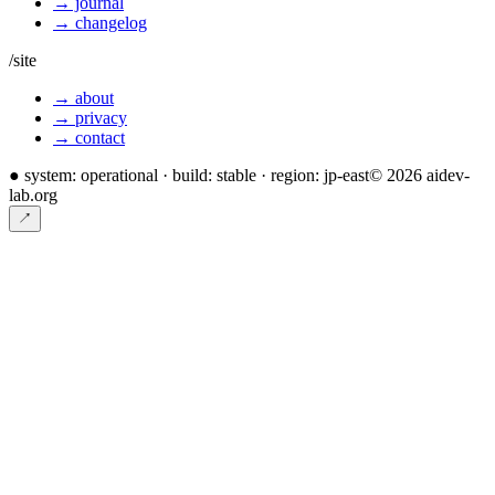
→ journal
→ changelog
/site
→ about
→ privacy
→ contact
●
system: operational · build: stable · region: jp-east
©
2026
aidev-
lab.org
↗