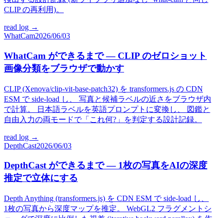
CLIP の再利用)。
read log →
WhatCam
2026/06/03
WhatCam ができるまで — CLIP のゼロショット
画像分類をブラウザで動かす
CLIP (Xenova/clip-vit-base-patch32) を transformers.js の CDN
ESM で side-load し、 写真と候補ラベルの近さをブラウザ内
で計算。 日本語ラベルを英語プロンプトに変換し、 図鑑と
自由入力の両モードで「これ何?」を判定する設計記録。
read log →
DepthCast
2026/06/03
DepthCast ができるまで — 1枚の写真をAIの深度
推定で立体にする
Depth Anything (transformers.js) を CDN ESM で side-load し、
1枚の写真から深度マップを推定。 WebGL2 フラグメントシ