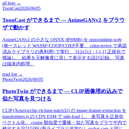
all logs →
ToonCast
2026/06/05
ToonCast ができるまで — AnimeGANv2 をブラウ
ザで動かす
AnimeGANv2 の小さな ONNX (約9MB) を onnxruntime-web
(単一スレッド WASM=COOP/COEP不要、 color-revive で承認
済みライブラリの再利用) で実行。 512x512・[-1,1] 正規化で
推論し、 結果を元解像度に戻して表示する設計記録。 写真
は端末内処理。
read log →
PhotoTwin
2026/06/05
PhotoTwin ができるまで — CLIP画像埋め込みで
似た写真を見つける
CLIP (Xenova/clip-vit-base-patch32) の image-feature-extraction を
transformers.js の CDN ESM で side-load し、 各写真を正規化
ベクトル化。 cosine 類似度で重複・似た写真をブラウザ内で
検出する設計記録 (新ライブラリ追加なし=what-cam と同じ