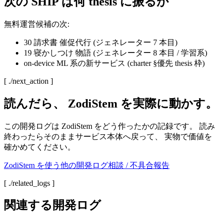
次の SHIP は何 thesis に振るか
無料運営候補の次:
30 請求書 催促代行 (ジェネレーター 7 本目)
19 寝かしつけ 物語 (ジェネレーター 8 本目 / 学習系)
on-device ML 系の新サービス (charter §優先 thesis 枠)
[ ./next_action ]
読んだら、
ZodiStem
を実際に動かす。
この開発ログは
ZodiStem
をどう作ったかの記録です。 読み
終わったらそのままサービス本体へ戻って、 実物で価値を
確かめてください。
ZodiStem
を使う
他の開発ログ
相談 / 不具合報告
[ ./related_logs ]
関連する開発ログ