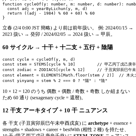
function cycleOf(y: number, m: number, d: number): numb
  const adj = yearByLichun(y, m, d)

  return ((adj - 1984) % 60 + 60) % 60

立春 (2/4 0:00 JST 簡略) より前は前年扱い。 例: 2024/01/15 →
2023 扱い → 癸卯 / 2024/02/05 → 2024 扱い → 甲辰。
60 サイクル → 十干 + 十二支 + 五行 + 陰陽
const cycle = cycleOf(y, m, d)

const stem = STEMS[cycle % 10]         // 甲乙丙丁戊己庚辛
const zodiac = ZODIACS[cycle % 12]     // 子丑寅卯辰巳午
const element = ELEMENTS[Math.floor(stem / 2)]  // 木火
10 × 12 = 120 のうち 偶数 + 偶数 / 奇数 + 奇数 しか組まない
ため 60 通り (sexagenary cycle = 還暦)。
12 干支 アーキタイプ + 10 干 ニュアンス
各 干支 (子丑寅卯辰巳午未申酉戌亥) に
archetype
+ essence +
strengths + shadows + career + bestWith (相性 2 種) を持たせ、
10 干 (甲乙丙丁戊己庚辛壬癸) に
STEM_TONE
ニュアンス