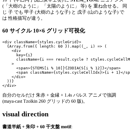
(「大樹のように」 「太陽のように」 等) を 重ね合せる。 同
じ 子 でも 甲子 (大樹のような子) と 戊子 (山のような子) で
は 性格描写が違う。
60 サイクル 10×6 グリッド可視化
<div className={styles.cycleGrid}>

  {Array.from({ length: 60 }).map((_, i) => (

    <div

      key={i}

      className={i === result.cycle ? styles.cycleCellM
    >

      <span>{STEMS[i % 10]}{ZODIACS[i % 12]}</span>

      <span className={styles.cycleCellIdx}>{i + 1}</sp
    </div>

  ))}

自分のセルだけ 朱赤 + 金縁 + 1.4s パルス アニメで強調
(maya-cast Tzolkin 260 グリッドの 60 版)。
visual direction
書道半紙 + 朱印 + 60 干支盤 motif
: