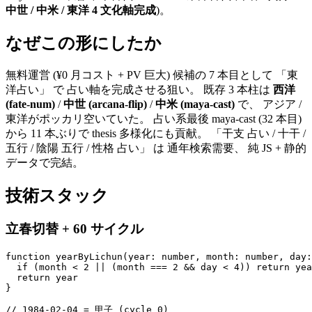
中世 / 中米 / 東洋 4 文化軸完成
)。
なぜこの形にしたか
無料運営 (¥0 月コスト + PV 巨大) 候補の 7 本目として 「東
洋占い」 で 占い軸を完成させる狙い。 既存 3 本柱は
西洋
(fate-num)
/
中世 (arcana-flip)
/
中米 (maya-cast)
で、 アジア /
東洋がポッカリ空いていた。 占い系最後 maya-cast (32 本目)
から 11 本ぶりで thesis 多様化にも貢献。 「干支 占い / 十干 /
五行 / 陰陽 五行 / 性格 占い」 は 通年検索需要、 純 JS + 静的
データで完結。
技術スタック
立春切替 + 60 サイクル
function yearByLichun(year: number, month: number, day:
  if (month < 2 || (month === 2 && day < 4)) return yea
  return year

}

// 1984-02-04 = 甲子 (cycle 0)
