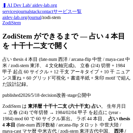
▍
AI Dev Lab
/ aidev-lab.org
services
journal
stack
contact
サービス一覧
aidev-lab.org
/
journal
/
zodi-stem
ZodiStem
ZodiStem ができるまで — 占い 4 本目
を 十干十二支で開く
占い thesis 4 本目 (fate-num 西洋 / arcana-flip 中世 / maya-cast 中
米 / zodi-stem 東洋、 4 文化軸完成)。 立春 (2/4) 切替 + 1984
甲子 起点 60 サイクル + 12 干支 アーキタイプ + 10 干 ニュア
ンス重ね + 60 グリッド可視化 + 書道半紙 + 朱印 motif で組ん
だ設計記録。
published
2026/5/18
·
decision
改善
·
stage
公開中
ZodiStem は
東洋暦 十干十二支 (六十干支) 占い
。 生年月日
→ 立春 (2/4) で年切替 → 1984/02/04 甲子 を起点に (year -
1984) mod 60 で 60 サイクル算出。 ラボ 44 本目、
占い thesis
4 本目
(fate-num 西洋数秘 / arcana-flip タロット 中世大陸 /
maya-cast マヤ暦 中米古代 / zodi-stem 東洋古代中国、
西洋 /